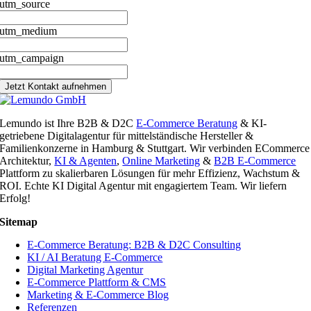
utm_source
utm_medium
utm_campaign
Jetzt Kontakt aufnehmen
Lemundo ist Ihre B2B & D2C
E-Commerce Beratung
& KI-
getriebene Digitalagentur für mittelständische Hersteller &
Familienkonzerne in Hamburg & Stuttgart. Wir verbinden ECommerce
Architektur,
KI & Agenten
,
Online Marketing
&
B2B E-Commerce
Plattform zu skalierbaren Lösungen für mehr Effizienz, Wachstum &
ROI. Echte KI Digital Agentur mit engagiertem Team. Wir liefern
Erfolg!
Sitemap
E-Commerce Beratung: B2B & D2C Consulting
KI / AI Beratung E-Commerce
Digital Marketing Agentur
E-Commerce Plattform & CMS
Marketing & E-Commerce Blog
Referenzen