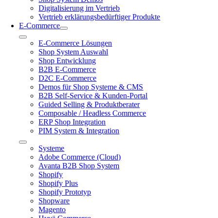
Digitalisierung im Vertrieb
Vertrieb erklärungsbedürftiger Produkte
E-Commerce
Toggle
E-Commerce Lösungen
Navigation
Shop System Auswahl
Shop Entwicklung
B2B E-Commerce
D2C E-Commerce
Demos für Shop Systeme & CMS
B2B Self-Service & Kunden-Portal
Guided Selling & Produktberater
Composable / Headless Commerce
ERP Shop Integration
PIM System & Integration
Toggle
Systeme
Navigation
Adobe Commerce (Cloud)
Avanta B2B Shop System
Shopify
Shopify Plus
Shopify Prototyp
Shopware
Magento