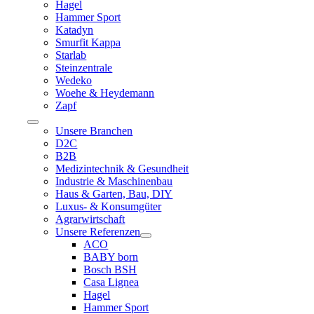
Hagel
Hammer Sport
Katadyn
Smurfit Kappa
Starlab
Steinzentrale
Wedeko
Woehe & Heydemann
Zapf
Toggle
Unsere Branchen
Navigation
D2C
B2B
Medizintechnik & Gesundheit
Industrie & Maschinenbau
Haus & Garten, Bau, DIY
Luxus- & Konsumgüter
Agrarwirtschaft
Unsere Referenzen
ACO
BABY born
Bosch BSH
Casa Lignea
Hagel
Hammer Sport