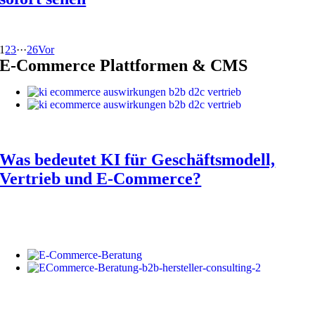
1
2
3
···
26
Vor
E-Commerce Plattformen & CMS
Was bedeutet KI für Geschäftsmodell,
Vertrieb und E-Commerce?