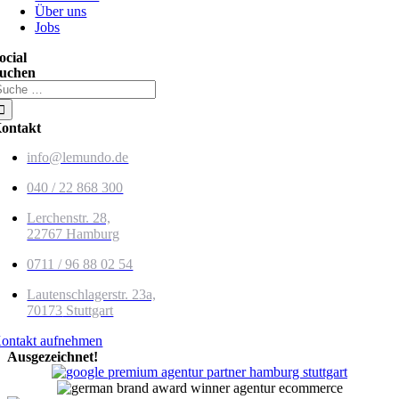
Über uns
Jobs
ocial
uchen
uche
ach:
ontakt
info@lemundo.de
040 / 22 868 300
Lerchenstr. 28,
22767 Hamburg
0711 / 96 88 02 54
Lautenschlagerstr. 23a,
70173
Stuttgart
ontakt aufnehmen
Ausgezeichnet!