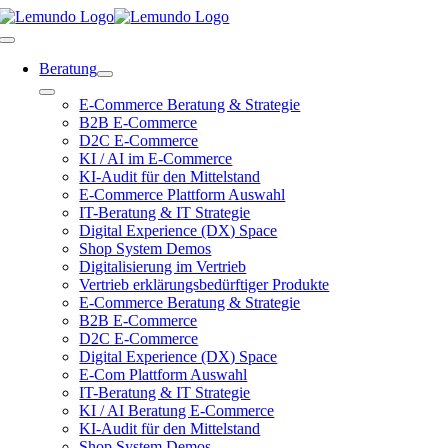
Zum
Inhalt
Toggle
springen
Navigation
Beratung
Toggle
E-Commerce Beratung & Strategie
Navigation
B2B E-Commerce
D2C E-Commerce
KI / AI im E-Commerce
KI-Audit für den Mittelstand
E-Commerce Plattform Auswahl
IT-Beratung & IT Strategie
Digital Experience (DX) Space
Shop System Demos
Digitalisierung im Vertrieb
Vertrieb erklärungsbedürftiger Produkte
E-Commerce Beratung & Strategie
B2B E-Commerce
D2C E-Commerce
Digital Experience (DX) Space
E-Com Plattform Auswahl
IT-Beratung & IT Strategie
KI / AI Beratung E-Commerce
KI-Audit für den Mittelstand
Shop System Demos