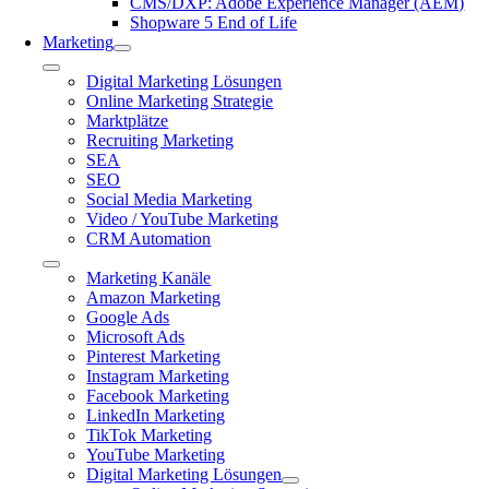
CMS/DXP: Adobe Experience Manager (AEM)
Shopware 5 End of Life
Marketing
Toggle
Digital Marketing Lösungen
Navigation
Online Marketing Strategie
Marktplätze
Recruiting Marketing
SEA
SEO
Social Media Marketing
Video / YouTube Marketing
CRM Automation
Toggle
Marketing Kanäle
Navigation
Amazon Marketing
Google Ads
Microsoft Ads
Pinterest Marketing
Instagram Marketing
Facebook Marketing
LinkedIn Marketing
TikTok Marketing
YouTube Marketing
Digital Marketing Lösungen