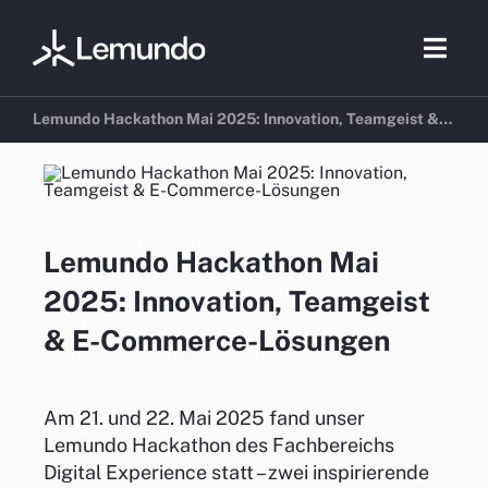
Zum
Inhalt
Togg
springen
Navig
Lemundo Hackathon Mai 2025: Innovation, Teamgeist &
E-Commerce-Lösungen
Beratung
E-Commer
Lemundo Hackathon Mai
2025: Innovation, Teamgeist
Marketing
& E-Commerce-Lösungen
Referenzen
Branchen
Am 21. und 22. Mai 2025 fand unser
Lemundo Hackathon des Fachbereichs
Digital Experience statt – zwei inspirierende
Über uns