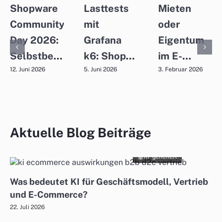
Shopware
Lasttests
Mieten
Community
mit
oder
Day 2026:
Grafana
Eigentum
Selbstbewusst
k6: Shop-
im E-
in die
Infrastruktur
Commerce:
12. Juni 2026
5. Juni 2026
3. Februar 2026
agentische
belastbar
Warum
Ära
absichern
SaaS vs.
On-Prem
Aktuelle Blog Beiträge
eine
strategische
KI-generiert
Entscheidun
Was bedeutet KI für Geschäftsmodell, Vertrieb
ist
und E-Commerce?
22. Juli 2026