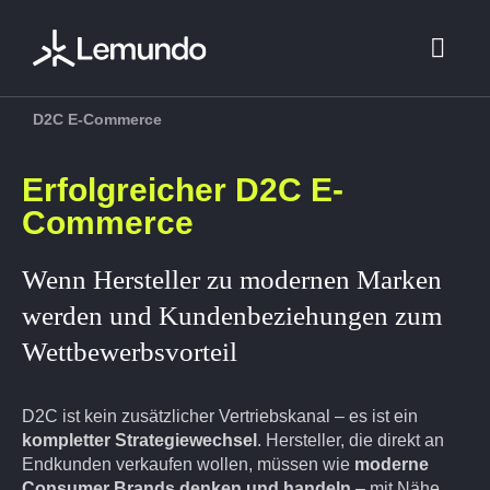
Zum
Inhalt
Toggl
springen
Navig
D2C E-Commerce
Beratung
Erfolgreicher D2C E-
Commerce
E-Commerce
Wenn Hersteller zu modernen Marken
Marketing
werden und Kundenbeziehungen zum
Wettbewerbsvorteil
Referenzen 
D2C ist kein zusätzlicher Vertriebskanal – es ist ein
kompletter Strategiewechsel
. Hersteller, die direkt an
Über uns
Endkunden verkaufen wollen, müssen wie
moderne
Consumer Brands denken und handeln
– mit Nähe