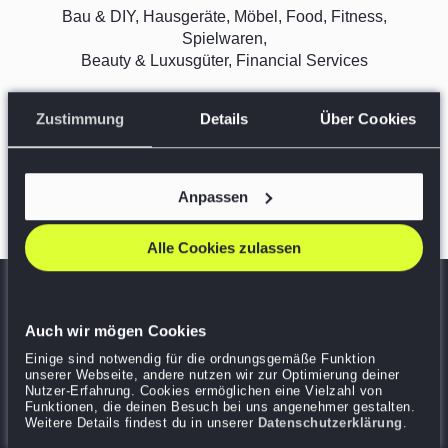
Bau & DIY, Hausgeräte
, Möbel, Food, Fitness,
Spielwaren,
Beauty & Luxusgüter
, Financial Services
Zustimmung
Details
Über Cookies
Zu den Branchen
Anpassen
Alle Cookies zulassen
Auch wir mögen Cookies
Einige sind notwendig für die ordnungsgemäße Funktion
Ein Team für jede
unserer Webseite, andere nutzen wir zur Optimierung deiner
Nutzer-Erfahrung. Cookies ermöglichen eine Vielzahl von
Herausforderung.
Funktionen, die deinen Besuch bei uns angenehmer gestalten.
Weitere Details findest du in unserer
Datenschutzerklärung
.