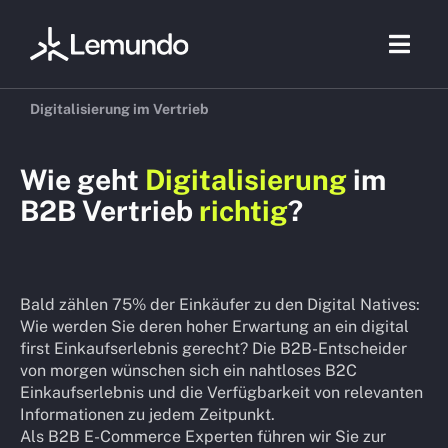
Zum
Inhalt
Togg
springen
Navig
Digitalisierung im Vertrieb
Beratung
Wie geht
Digitalisierung
im
B2B Vertrieb
richtig
?
E-Commer
Marketing
Bald zählen 75% der Einkäufer zu den Digital Natives:
Wie werden Sie deren hoher Erwartung an ein digital
Referenzen
first Einkaufserlebnis gerecht? Die B2B-Entscheider
von morgen wünschen sich ein nahtloses B2C
Branchen
Einkaufserlebnis und die Verfügbarkeit von relevanten
Informationen zu jedem Zeitpunkt.
Über uns
Als B2B E-Commerce Experten führen wir Sie zur