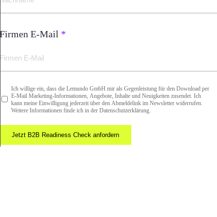
Firmen E-Mail
*
Ich willige ein, dass die Lemundo GmbH mir als Gegenleistung für den Download per
Newsletter
E-Mail Marketing-Informationen, Angebote, Inhalte und Neuigkeiten zusendet. Ich
*
kann meine Einwilligung jederzeit über den Abmeldelink im Newsletter widerrufen.
Weitere Informationen finde ich in der Datenschutzerklärung.
Jetzt B2B Readiness Check anfordern
Nach
oben