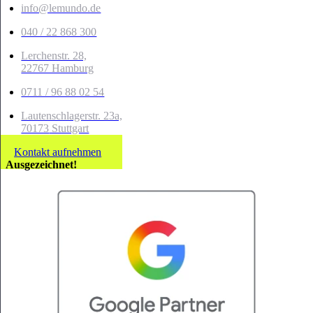
info@lemundo.de
040 / 22 868 300
Lerchenstr. 28,
22767 Hamburg
0711 / 96 88 02 54
Lautenschlagerstr. 23a,
70173
Stuttgart
Kontakt aufnehmen
Ausgezeichnet!