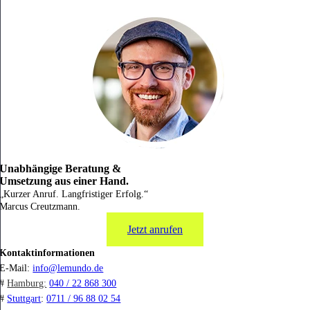
Unabhängige Beratung &
Umsetzung aus einer Hand.
„Kurzer Anruf. Langfristiger Erfolg.“
Marcus Creutzmann.
Jetzt anrufen
Kontaktinformationen
E-Mail:
info@lemundo.de
#
Hamburg:
040 / 22 868 300
#
Stuttgart
:
0711 / 96 88 02 54