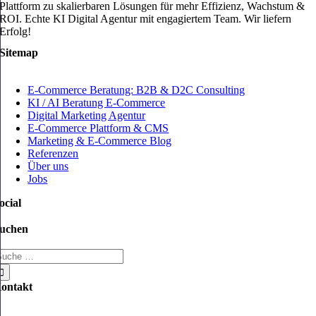
Plattform zu skalierbaren Lösungen für mehr Effizienz, Wachstum &
ROI. Echte KI Digital Agentur mit engagiertem Team. Wir liefern
Erfolg!
Sitemap
E-Commerce Beratung: B2B & D2C Consulting
KI / AI Beratung E-Commerce
Digital Marketing Agentur
E-Commerce Plattform & CMS
Marketing & E-Commerce Blog
Referenzen
Über uns
Jobs
ocial
uchen
uche
ach:
ontakt