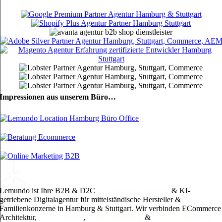
Impressionen aus unserem Büro…
Lemundo ist Ihre B2B & D2C
E-Commerce Beratung
& KI-
getriebene Digitalagentur für mittelständische Hersteller &
Familienkonzerne in Hamburg & Stuttgart. Wir verbinden ECommerce
Architektur,
KI & Agenten
,
Online Marketing
&
B2B E-Commerce