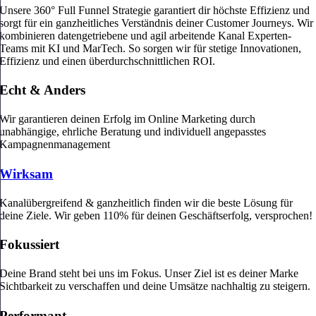
Unsere 360° Full Funnel Strategie garantiert dir höchste Effizienz und
sorgt für ein ganzheitliches Verständnis deiner Customer Journeys. Wir
kombinieren datengetriebene und agil arbeitende Kanal Experten-
Teams mit KI und MarTech. So sorgen wir für stetige Innovationen,
Effizienz und einen überdurchschnittlichen ROI.
Echt & Anders
Wir garantieren deinen Erfolg im Online Marketing durch
unabhängige, ehrliche Beratung und individuell angepasstes
Kampagnenmanagement
Wirksam
Kanalübergreifend & ganzheitlich finden wir die beste Lösung für
deine Ziele. Wir geben 110% für deinen Geschäftserfolg, versprochen!
Fokussiert
Deine Brand steht bei uns im Fokus. Unser Ziel ist es deiner Marke
Sichtbarkeit zu verschaffen und deine Umsätze nachhaltig zu steigern.
Performant