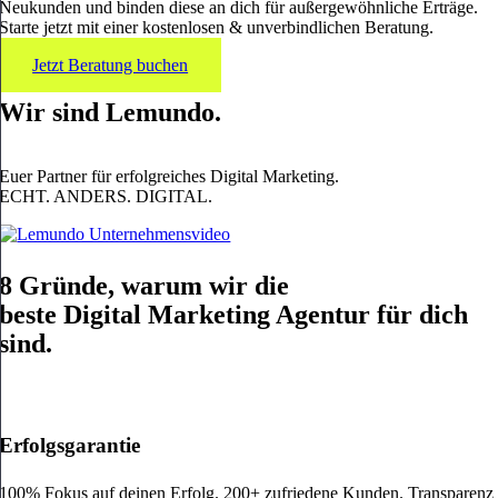
Neukunden und binden diese an dich für außergewöhnliche Erträge.
Starte jetzt mit einer
kostenlosen & unverbindlichen Beratung
.
Jetzt Beratung buchen
Wir sind
Lemundo.
Euer Partner für erfolgreiches Digital Marketing.
ECHT. ANDERS. DIGITAL.
8 Gründe, warum wir die
beste Digital Marketing Agentur
für dich
sind.
Erfolgsgarantie
100% Fokus auf deinen Erfolg. 200+ zufriedene Kunden. Transparenz