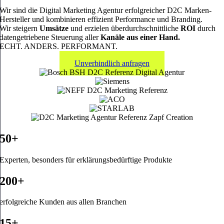
Wir sind die
Digital Marketing Agentur
erfolgreicher D2C Marken-
Hersteller und kombinieren effizient Performance und Branding.
Wir
steigern
Umsätze
und erzielen
überdurchschnittliche
ROI
durch
datengetriebene Steuerung
aller
Kanäle aus einer Hand.
ECHT. ANDERS. PERFORMANT.
Unverbindlich anfragen
50+
Experten, besonders für erklärungsbedürftige Produkte
200+
erfolgreiche Kunden aus allen Branchen
15+