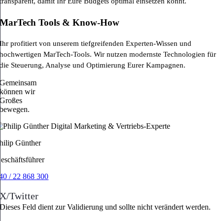
transparent, damit Ihr Eure Budgets optimal einsetzen könnt.
MarTech Tools & Know-How
Ihr profitiert von unserem tiefgreifenden Experten-Wissen und
hochwertigen MarTech-Tools. Wir nutzen modernste Technologien für
die Steuerung, Analyse und Optimierung Eurer Kampagnen.
Gemeinsam
können wir
Großes
bewegen.
hilip Günther
eschäftsführer
40 / 22 868 300
X/Twitter
Dieses Feld dient zur Validierung und sollte nicht verändert werden.