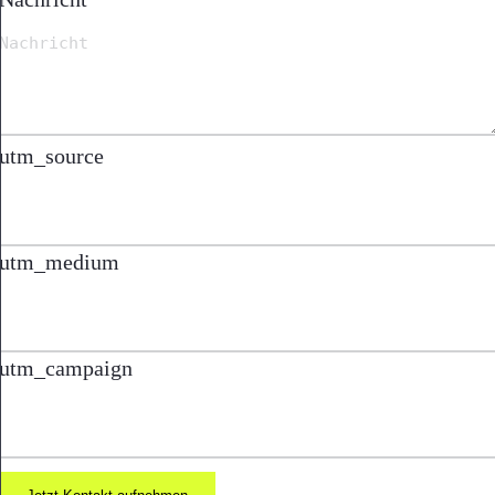
utm_source
utm_medium
utm_campaign