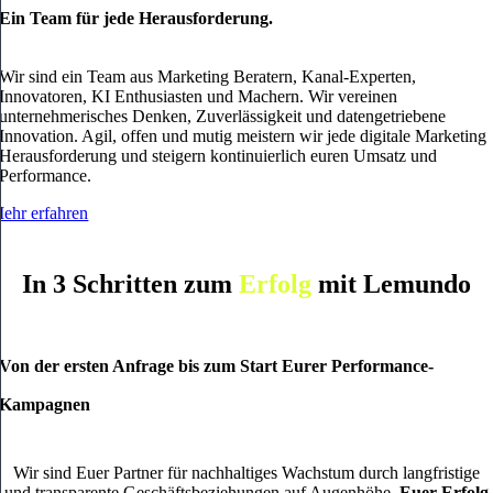
Ein Team für jede Herausforderung.
Wir sind ein Team aus Marketing
Beratern
, Kanal-
Experten
,
Innovatoren
,
KI Enthusiasten
und
Machern
. Wir vereinen
unternehmerisches Denken, Zuverlässigkeit und datengetriebene
Innovation. Agil, offen und mutig meistern wir jede digitale Marketing
Herausforderung und steigern kontinuierlich euren Umsatz und
Performance.
ehr erfahren
In 3 Schritten zum
Erfolg
mit Lemundo
Von der ersten Anfrage bis zum Start Eurer Performance-
Kampagnen
Wir sind Euer Partner für nachhaltiges Wachstum durch langfristige
und transparente Geschäftsbeziehungen auf Augenhöhe.
Euer Erfolg