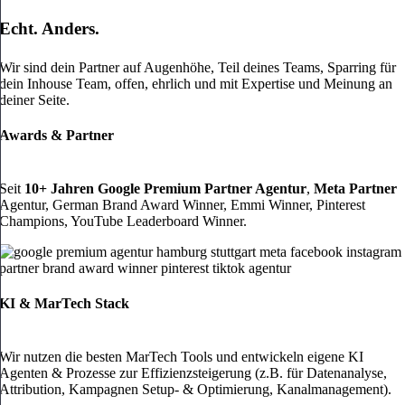
Echt. Anders.
Wir sind dein Partner auf Augenhöhe, Teil deines Teams, Sparring für
dein Inhouse Team, offen, ehrlich und mit Expertise und Meinung an
deiner Seite.
Awards & Partner
Seit
10+ Jahren
Google Premium Partner
Agentur
,
Meta Partner
Agentur,
German Brand Award
Winner, Emmi Winner, Pinterest
Champions, YouTube Leaderboard Winner.
KI & MarTech Stack
Wir nutzen die
besten MarTech Tools
und entwickeln
eigene KI
Agenten
& Prozesse zur Effizienzsteigerung (z.B. für Datenanalyse,
Attribution, Kampagnen Setup- & Optimierung, Kanalmanagement).