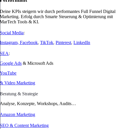
Deine KPIs steigern wir durch performantes Full Funnel Digital
Marketing. Erfolg durch Smarte Steuerung & Optimierung mit
MarTech Tools & KI.
Social Media
:
Instagram, Facebook
,
TikTok
,
Pinterest
,
LinkedIn
SEA
:
Google Ads
& Microsoft Ads
YouTube
& Video Marketing
Beratung & Strategie
Analyse, Konzepte, Workshops, Audits…
Amazon Marketing
SEO & Content Marketing