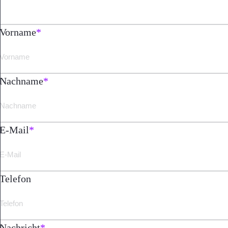
Vorname
*
Nachname
*
E-Mail
*
Telefon
Nachricht
*