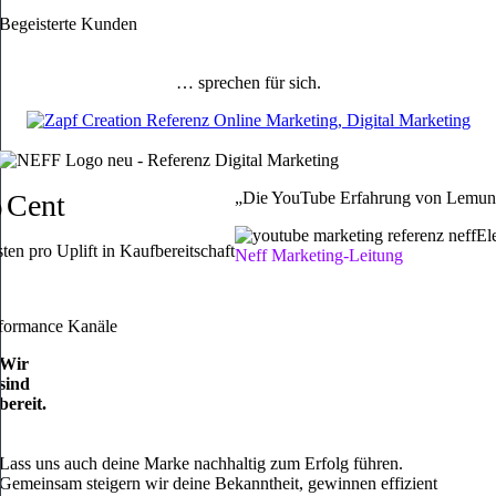
Begeisterte
Kunden
… sprechen für sich.
Cent
„Die YouTube Erfahrung von Lemundo
0
El
ten pro Uplift in Kaufbereitschaft
Neff Marketing-Leitung
formance Kanäle
Wir
sind
bereit.
Lass uns auch deine Marke nachhaltig zum
Erfolg
führen.
Gemeinsam steigern wir deine Bekanntheit, gewinnen effizient