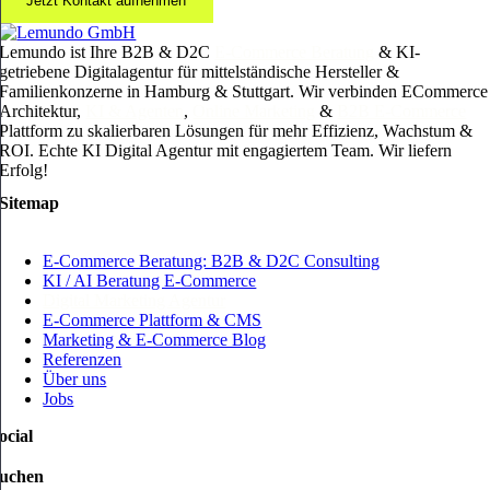
Jetzt Kontakt aufnehmen
Lemundo ist Ihre B2B & D2C
E-Commerce Beratung
& KI-
getriebene Digitalagentur für mittelständische Hersteller &
Familienkonzerne in Hamburg & Stuttgart. Wir verbinden ECommerce
Architektur,
KI & Agenten
,
Online Marketing
&
B2B E-Commerce
Plattform zu skalierbaren Lösungen für mehr Effizienz, Wachstum &
ROI. Echte KI Digital Agentur mit engagiertem Team. Wir liefern
Erfolg!
Sitemap
E-Commerce Beratung: B2B & D2C Consulting
KI / AI Beratung E-Commerce
Digital Marketing Agentur
E-Commerce Plattform & CMS
Marketing & E-Commerce Blog
Referenzen
Über uns
Jobs
ocial
uchen