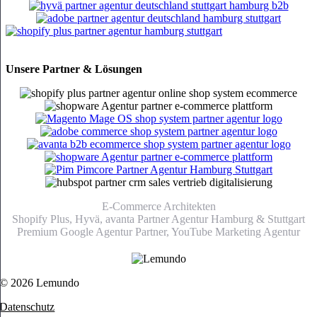
Unsere Partner & Lösungen
E-Commerce Architekten
Shopify Plus, Hyvä, avanta Partner Agentur Hamburg & Stuttgart
Premium Google Agentur Partner,
YouTube Marketing Agentur
© 2026 Lemundo
Datenschutz