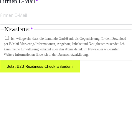
Firmen E-Mail
*
Newsletter
*
Ich willige ein, dass die Lemundo GmbH mir als Gegenleistung für den Download
per E-Mail Marketing-Informationen, Angebote, Inhalte und Neuigkeiten zusendet. Ich
kann meine Einwilligung jederzeit über den Abmeldelink im Newsletter widerrufen.
Weitere Informationen finde ich in der Datenschutzerklärung.
Jetzt B2B Readiness Check anfordern
Nach
oben