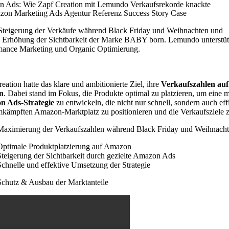
 Ads: Wie Zapf Creation mit Lemundo
Verkaufsrekorde knackte
teigerung
der Verkäufe während Black Friday und Weihnachten und
Erhöhung der Sichtbarkeit
der Marke BABY born. Lemundo unterstützt
mance Marketing und Organic Optimierung
.
eation hatte das klare und ambitionierte Ziel, ihre
Verkaufszahlen au
rn
. Dabei stand im Fokus, die Produkte optimal zu platzieren, um eine 
 Ads-Strategie
zu entwickeln, die nicht nur schnell, sondern auch ef
kämpften Amazon-Marktplatz zu positionieren und die Verkaufsziele zu
Maximierung der Verkaufszahlen
während Black Friday und Weihnach
Optimale Produktplatzierung
auf Amazon
Steigerung der
Sichtbarkeit
durch gezielte Amazon Ads
Schnelle und effektive
Umsetzung der Strategie
Schutz & Ausbau der Marktanteile