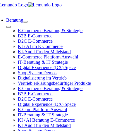
Zum
Inhalt
oggle
springen
avigation
Beratung
Toggle
E-Commerce Beratung & Strategie
Navigation
B2B E-Commerce
D2C E-Commerce
KI / AI im E-Commerce
KI-Audit für den Mittelstand
E-Commerce Plattform Auswahl
IT-Beratung & IT Strategie
Digital Experience (DX) Space
Shop System Demos
Digitalisierung im Vertrieb
Vertrieb erklärungsbedürftiger Produkte
E-Commerce Beratung & Strategie
B2B E-Commerce
D2C E-Commerce
Digital Experience (DX) Space
E-Com Plattform Auswahl
IT-Beratung & IT Strategie
KI / AI Beratung E-Commerce
KI-Audit für den Mittelstand
Shop System Demos