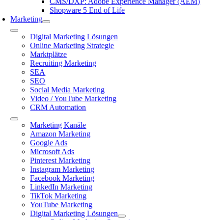
CMS/DXP: Adobe Experience Manager (AEM)
Shopware 5 End of Life
Marketing
Toggle
Digital Marketing Lösungen
Navigation
Online Marketing Strategie
Marktplätze
Recruiting Marketing
SEA
SEO
Social Media Marketing
Video / YouTube Marketing
CRM Automation
Toggle
Marketing Kanäle
Navigation
Amazon Marketing
Google Ads
Microsoft Ads
Pinterest Marketing
Instagram Marketing
Facebook Marketing
LinkedIn Marketing
TikTok Marketing
YouTube Marketing
Digital Marketing Lösungen