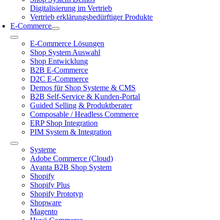
Digitalisierung im Vertrieb
Vertrieb erklärungsbedürftiger Produkte
E-Commerce
Toggle
E-Commerce Lösungen
Navigation
Shop System Auswahl
Shop Entwicklung
B2B E-Commerce
D2C E-Commerce
Demos für Shop Systeme & CMS
B2B Self-Service & Kunden-Portal
Guided Selling & Produktberater
Composable / Headless Commerce
ERP Shop Integration
PIM System & Integration
Toggle
Systeme
Navigation
Adobe Commerce (Cloud)
Avanta B2B Shop System
Shopify
Shopify Plus
Shopify Prototyp
Shopware
Magento