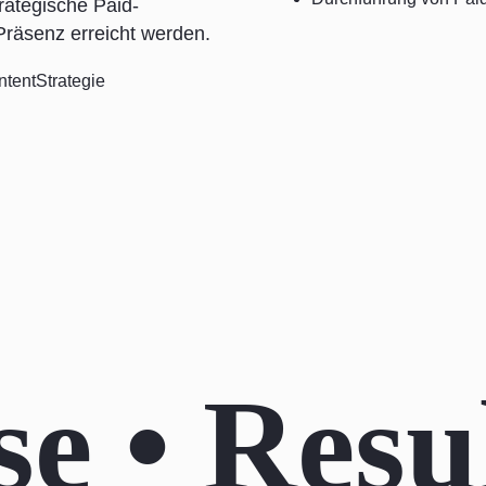
rategische Paid-
räsenz erreicht werden.
tentStrategie
e • Resul