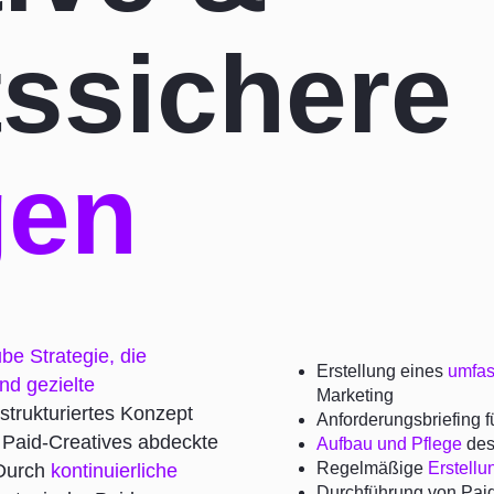
tssichere
gen
be Strategie
, die
Erstellung eines
umfas
d gezielte
Marketing
 strukturiertes Konzept
Anforderungsbriefing f
r Paid-Creatives abdeckte
Aufbau und Pflege
des
Regelmäßige
Erstellu
 Durch
kontinuierliche
Durchführung von Pa