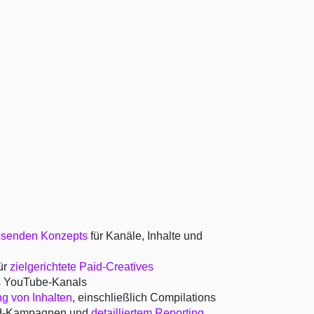
senden Konzepts
für Kanäle, Inhalte und
ür
zielgerichtete Paid-Creatives
 YouTube-Kanals
ng von Inhalten
, einschließlich Compilations
id-Kampagnen und
detailliertem Reporting