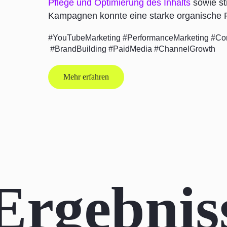
Pflege und Optimierung des Inhalts
sowie st
Kampagnen konnte eine starke organische P
#YouTubeMarketing #PerformanceMarketing
#Con
#BrandBuilding #PaidMedia
#ChannelGrowth
Mehr erfahren
Ergebniss