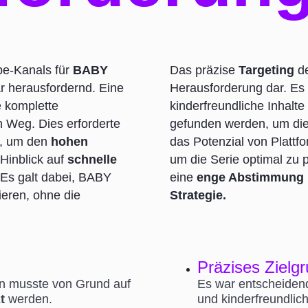
be-Kanals für
BABY
Das präzise
Targeting
d
r herausfordernd. Eine
Herausforderung dar. E
 komplette
kinderfreundliche Inhalte
 Weg. Dies erforderte
gefunden werden, um di
, um den
hohen
das Potenzial von Plattf
Hinblick auf
schnelle
um die Serie optimal zu p
Es galt dabei, BABY
eine
enge Abstimmung
ieren, ohne die
Strategie.
Präzises Zielg
n musste von Grund auf
Es war entscheidend
t
werden.
und kinderfreundlich