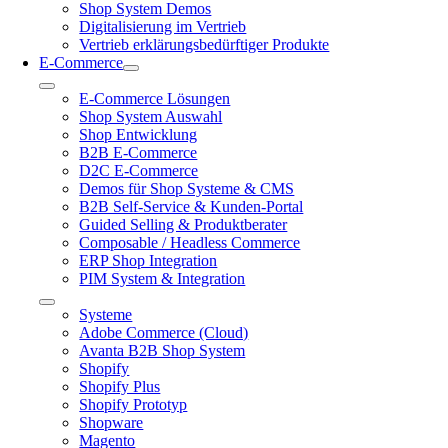
Shop System Demos
Digitalisierung im Vertrieb
Vertrieb erklärungsbedürftiger Produkte
E-Commerce
Toggle
E-Commerce Lösungen
Navigation
Shop System Auswahl
Shop Entwicklung
B2B E-Commerce
D2C E-Commerce
Demos für Shop Systeme & CMS
B2B Self-Service & Kunden-Portal
Guided Selling & Produktberater
Composable / Headless Commerce
ERP Shop Integration
PIM System & Integration
Toggle
Systeme
Navigation
Adobe Commerce (Cloud)
Avanta B2B Shop System
Shopify
Shopify Plus
Shopify Prototyp
Shopware
Magento