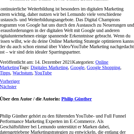
ontinuierliche Weiterbildung ist besonders im digitalen Marketing
xtrem wichtig, daher nutzen wir bei Lemundo viele verschiedene
ustausch- und Weiterbildungsangebote. Das Digital Champions
rogramm von Google hat uns durch den Austausch zu Neuerungen un
erausforderungen in der digitalen Welt mit Google und anderen
igitalunternehmen einige spannende Erkenntnisse gebracht. Wenn du
issen willst, wie du deine Online Marketing Strategie optimieren kanns
der du auch schon einmal über Video/YouTube Marketing nachgedacht
ast – wir sind dein idealer Sparringspartner.
Veröffentlicht am: 14. Dezember 2021
Kategorien:
Online
Marketing
Tags:
Digitales Marketing
,
Google
,
Google Shopping
,
Tipps
,
Wachstum
,
YouTube
Vorheriger
Nächster
Über den Autor / die Autorin:
Philip Günther
Philip Günther gehört zu den führenden YouTube- und Full Funnel
Performance Marketing Experten im E-Commerce. Als
Geschäftsführer bei Lemundo unterstützt er Marken dabei,
datengetriebene Marketingstrategien zu entwickeln, die entlang der