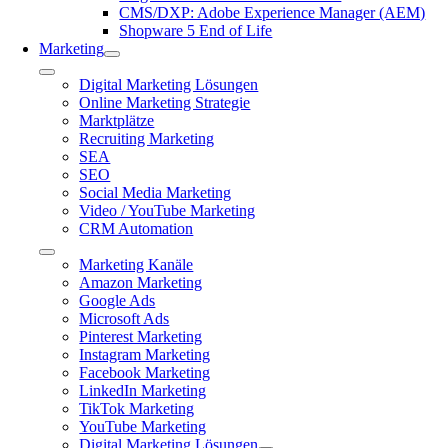
CMS/DXP: Adobe Experience Manager (AEM)
Shopware 5 End of Life
Marketing
Toggle
Digital Marketing Lösungen
Navigation
Online Marketing Strategie
Marktplätze
Recruiting Marketing
SEA
SEO
Social Media Marketing
Video / YouTube Marketing
CRM Automation
Toggle
Marketing Kanäle
Navigation
Amazon Marketing
Google Ads
Microsoft Ads
Pinterest Marketing
Instagram Marketing
Facebook Marketing
LinkedIn Marketing
TikTok Marketing
YouTube Marketing
Digital Marketing Lösungen