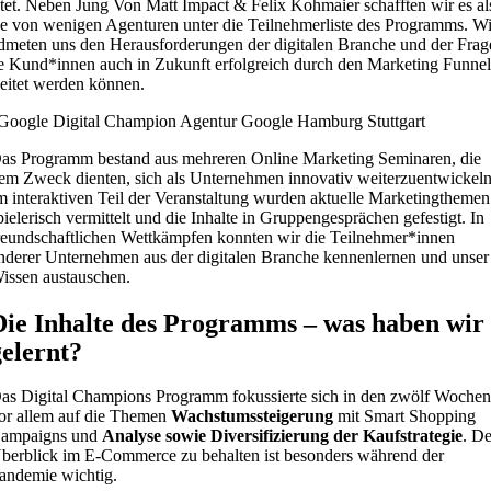
etet. Neben Jung Von Matt Impact & Felix Kohmaier schafften wir es al
ne von wenigen Agenturen unter die Teilnehmerliste des Programms. Wi
dmeten uns den Herausforderungen der digitalen Branche und der Frag
e Kund*innen auch in Zukunft erfolgreich durch den Marketing Funne
leitet werden können.
as Programm bestand aus mehreren Online Marketing Seminaren, die
em Zweck dienten, sich als Unternehmen innovativ weiterzuentwickeln
m interaktiven Teil der Veranstaltung wurden aktuelle Marketingthemen
pielerisch vermittelt und die Inhalte in Gruppengesprächen gefestigt. In
reundschaftlichen Wettkämpfen konnten wir die Teilnehmer*innen
nderer Unternehmen aus der digitalen Branche kennenlernen und unser
issen austauschen.
Die Inhalte des Programms – was haben wir
gelernt?
as Digital Champions Programm fokussierte sich in den zwölf Woche
or allem auf die Themen
Wachstumssteigerung
mit Smart Shopping
ampaigns und
Analyse sowie Diversifizierung der Kaufstrategie
. D
berblick im E-Commerce zu behalten ist besonders während der
andemie wichtig.