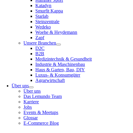
Hammer Sport
Katadyn
Smurfit Kappa
Starlab
Steinzentrale
Wedeko
Woehe & Heydemann
Zapf
Unsere Branchen
D2C
B2B
Medizintechnik & Gesundheit
Industrie & Maschinenbau
Haus & Garten, Bau, DIY
Luxus- & Konsumgüter
Agrarwirtschaft
Über uns
Über uns
Das Lemundo Team
Karriere
Jobs
Events & Meetups
Glossar
E-Commerce Blog