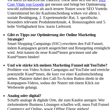
Core Vitals von Google
gut messen und bringt bei Optimierung
sowohl zufriedenere als auch treuere Nutzer sowie SEO Vorteile.
Unterstützend bei der Kaufentscheidung wirken vor allem 1.
soziale Bestätigung, 2. Expertenurteile/-Rat, 3. spezifische,
besonders relevante Produktmerkmale, 4. Bonuszugaben und 5.
hohe Verfügbarkeit bzw. kurze Lieferzeit.
Gibt es Tipps zur Optimierung der Online Marketing
Strategie?
Smart Shopping Campaings (SSC) erweitern den Full Funnel,
indem Kampagnen gezielt ausgerichtet und Retargeting ermöglich
wird. Jetzt kannst du neue Kund*innen gewinnen und alte
Kund*innen binden!
Und wie stärke ich meinen Marketing Funnel mit YouTube?
Profitiere von Video Action Campaigns auf YouTube und erreiche
potenzielle Kund*innen, die kurz vor einer Kaufentscheidung
stehen. Platziere dabei den Call-To-Action Button direkt in die
Kampagnen-Videos, sodass der Nutzer mit einem Klick zur
Werbeseite gelangt.
Analog oder digital?
Schaffe analoge & digitale Orte, die zum Kaufen anregen: Wer
zielorientierte Business Lösungen schaffen will, muss Full Funnel
Commerce auf Online- sowie Offline Ebene stärken!