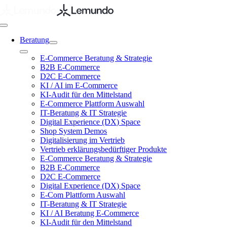
Zum
Inhalt
springen
Toggle
Navigation
Beratung
Toggle
E-Commerce Beratung & Strategie
Navigation
B2B E-Commerce
D2C E-Commerce
KI / AI im E-Commerce
KI-Audit für den Mittelstand
E-Commerce Plattform Auswahl
IT-Beratung & IT Strategie
Digital Experience (DX) Space
Shop System Demos
Digitalisierung im Vertrieb
Vertrieb erklärungsbedürftiger Produkte
E-Commerce Beratung & Strategie
B2B E-Commerce
D2C E-Commerce
Digital Experience (DX) Space
E-Com Plattform Auswahl
IT-Beratung & IT Strategie
KI / AI Beratung E-Commerce
KI-Audit für den Mittelstand