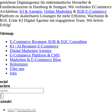
getriebene Digitalagentur für mittelständische Hersteller &
Familienkonzerne in Hamburg & Stuttgart. Wir verbinden ECommerce
Architektur,
KI & Agenten
,
Online Marketing
&
B2B E-Commerce
Plattform zu skalierbaren Lösungen für mehr Effizienz, Wachstum &
ROI. Echte KI Digital Agentur mit engagiertem Team. Wir liefern
Erfolg!
Sitemap
E-Commerce Beratung: B2B & D2C Consulting
KI / AI Beratung E-Commerce
Digital Marketing Agentur
E-Commerce Plattform & CMS
Marketing & E-Commerce Blog
Referenzen
Über uns
Jobs
ocial
uchen
uche
ach:
ontakt
info@lemundo.de