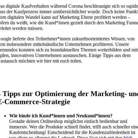
as digitale Kaufverhalten während Corona beschleunigte sich so rapide
ass der Kaufprozess immer unübersichtlicher wurde. Doch keine Panik
om digitalen Wandel kann auf Marketing Ebene profitiert werden –
ofern du weißt, wie die Kund*innen gezielt durch den Marketing Funne
eleitet werden müssen.
oogle lieferte den Teilnehmer*innen zukunftsorientiertes Wissen, von
em insbesondere mittelständische Unternehmen profitieren. Unsere
emundos konnten sich zu brandaktuellen Themen weiterbilden und mit
gilen, innovativen Unternehmen austauschen. Einige Tipps aus dem
ustausch möchten wir hier mit euch teilen.
4 Tipps zur Optimierung der Marketing- un
E-Commerce-Strategie
Wie binde ich Kund*innen und Neukund*innen?
Gestalte deinen Onlineshop möglichst einfach bedienbar und
immersiv. Wer die Produkte schnell findet, trifft auch schneller ein
Kaufentscheidung! Entscheidend für die Kundenzufriedenheit ist
vor allem zu allererst die Ladezeit. Diese lässt sich mit den
Web