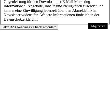
Gegenleistung für den Download per E-Mail Marketing-
Informationen, Angebote, Inhalte und Neuigkeiten zusendet. Ich
kann meine Einwilligung jederzeit über den Abmeldelink im
Newsletter widerrufen. Weitere Informationen finde ich in der
Datenschutzerklärung.
KI-generiert
KI-generiert
KI-generiert
KI-generiert
KI-generiert
KI-generiert
KI-generiert
KI-generiert
KI-generiert
KI-generiert
KI-generiert
KI-generiert
KI-generiert
KI-generiert
KI-generiert
KI-generiert
KI-generiert
KI-generiert
KI-generiert
Jetzt B2B Readiness Check anfordern
Nach
oben