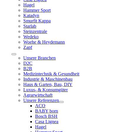
Hagel
Hammer Sport
Katadyn
Smurfit Kappa
Starlab
Steinzentrale
Wedeko
Woehe & Heydemann
Zapf
Toggle
Unsere Branchen
Navigation
D2C
B2B
Medizintechnik & Gesundheit
Industrie & Maschinenbau
Haus & Garten, Bau, DIY
Luxus- & Konsumgüter
Agrarwirtschaft
Unsere Referenzen
ACO
BABY born
Bosch BSH
Casa Lignea
Hagel