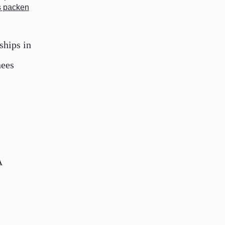
ships in
nees
A