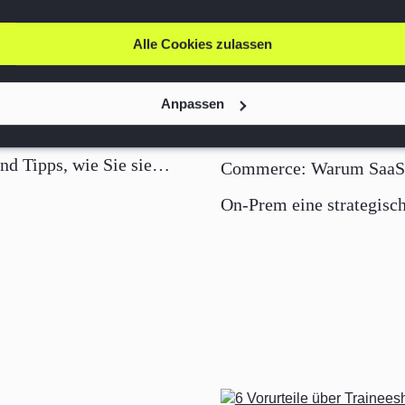
Alle Cookies zulassen
äufigsten Fehler bei der
Anpassen
sierung des Vertriebs im
Mieten oder Eigentum i
nd Tipps, wie Sie sie
Commerce: Warum SaaS 
den
On-Prem eine strategisc
Entscheidung ist