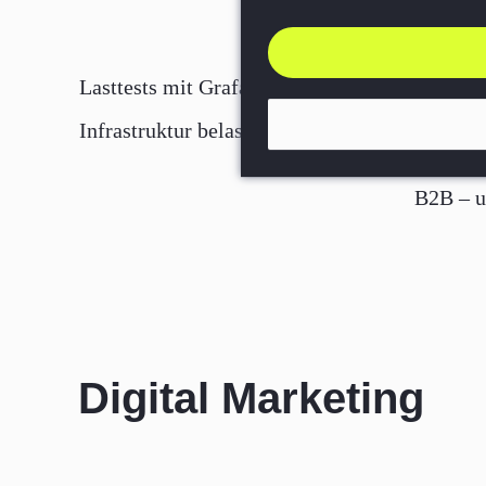
Lasttests mit Grafana k6: Shop-
Die 10 h
Infrastruktur belastbar absichern
Digitali
B2B – u
vermei
Digital Marketing