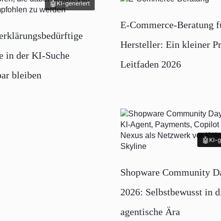
KI-generiert
E-Commerce-Beratung f
rklärungsbedürftige
Hersteller: Ein kleiner P
e in der KI-Suche
Leitfaden 2026
bar bleiben
KI-g
KI-g
Shopware Community D
2026: Selbstbewusst in d
agentische Ära