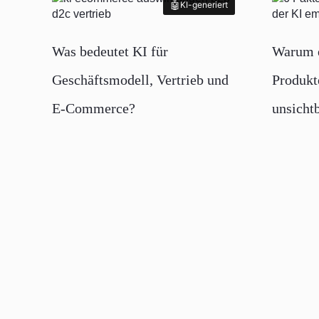
KI-generiert
KI-generiert
Was bedeutet KI für
Warum e
Geschäftsmodell, Vertrieb und
Produkt
E-Commerce?
unsicht