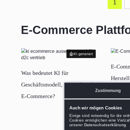
1
E-Commerce Plattf
KI-generiert
KI-generiert
E-Comm
Was bedeutet KI für
Herstell
Geschäftsmodell, Vertrieb und
Leitfad
Zustimmung
E-Commerce?
Auch wir mögen Cookies
Einige sind notwendig für die or
Cookies ermöglichen eine Vielzah
unserer
Datenschutzerklärung
.