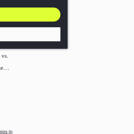
m E-
vs.
he