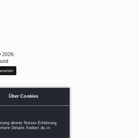
eneriert
eneriert
ay
Über Cookies
ie
rung deiner Nutzer-Erfahrung.
tere Details findest du in