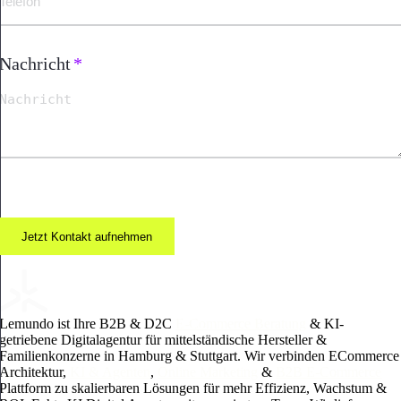
Nachricht
*
Jetzt Kontakt aufnehmen
Lemundo ist Ihre B2B & D2C
E-Commerce Beratung
& KI-
getriebene Digitalagentur für mittelständische Hersteller &
Familienkonzerne in Hamburg & Stuttgart. Wir verbinden ECommerce
Architektur,
KI & Agenten
,
Online Marketing
&
B2B E-Commerce
Plattform zu skalierbaren Lösungen für mehr Effizienz, Wachstum &