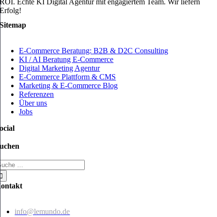
ROI. Echte KI Digital Agentur mit engagiertem Team. Wir liefern
Erfolg!
Sitemap
E-Commerce Beratung: B2B & D2C Consulting
KI / AI Beratung E-Commerce
Digital Marketing Agentur
E-Commerce Plattform & CMS
Marketing & E-Commerce Blog
Referenzen
Über uns
Jobs
ocial
uchen
uche
ach:
ontakt
info@lemundo.de