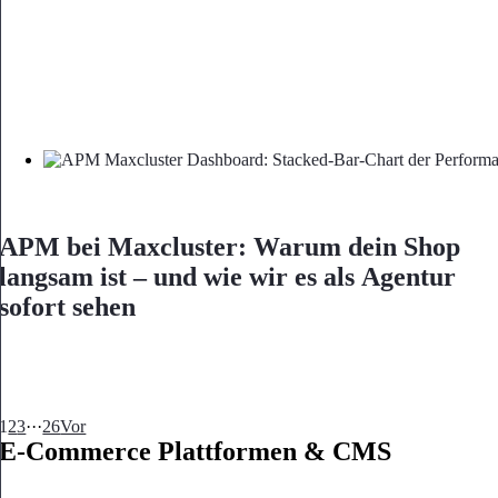
APM bei Maxcluster: Warum dein Shop
langsam ist – und wie wir es als Agentur
sofort sehen
1
2
3
···
26
Vor
E-Commerce Plattformen & CMS