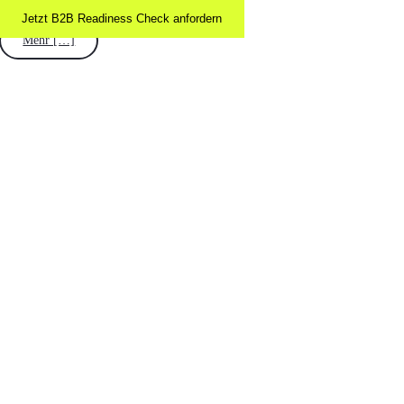
Jetzt B2B Readiness Check anfordern
Mehr […]
Nach
oben