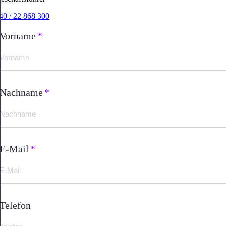
40 / 22 868 300
Vorname
*
Nachname
*
E-Mail
*
Telefon