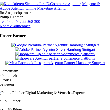
Ihr Ansprechpartner
Philip Günther
Telefon: 040 / 22 868 300
Kontakt aufnehmen
Unsere Partner
Gemeinsam
können wir
Großes
bewegen.
hilip Günther
eschäftsführer