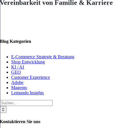
Vereinbarkeit von Familie & Karriere
Blog Kategorien
E-Commerce Strategie & Beratung
Shop Entwicklung
KI / AI
GEO
Customer Experience
Adobe
Magento
Lemundo Insights
Suche
nach:
Kontaktieren Sie uns