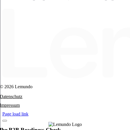
© 2026 Lemundo
Datenschutz
Impressum
Page load link
Ihr B2B Readiness-Check