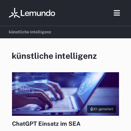
Zum
Inhalt
Togg
springen
Navig
künstliche intelligenz
Beratung
künstliche intelligenz
E-Commer
Marketing
Referenzen
KI-generiert
Branchen
ChatGPT Einsatz im SEA
Über uns