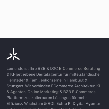
Lemundo ist Ihre B2B & D2C
E-Commerce Beratung
& KI-getriebene Digitalagentur für mittelständische
Hersteller & Familienkonzerne in Hamburg &
Stuttgart. Wir verbinden ECommerce Architektur,
KI
& Agenten
,
Online Marketing
&
B2B E-Commerce
Plattform zu skalierbaren Lösungen für mehr
Effizienz, Wachstum & ROI. Echte KI Digital Agentur