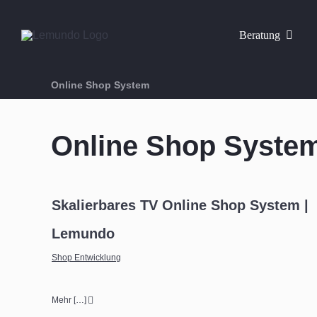
Zum
Inhalt
Beratung
springen
Online Shop System
Online Shop Syste
Skalierbares TV Online Shop System |
Lemundo
Shop Entwicklung
Mehr […]