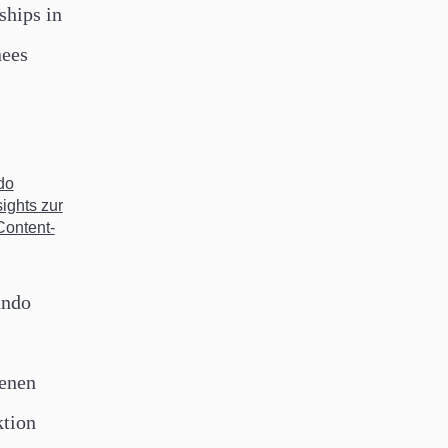
ships in
nees
undo
benen
tion