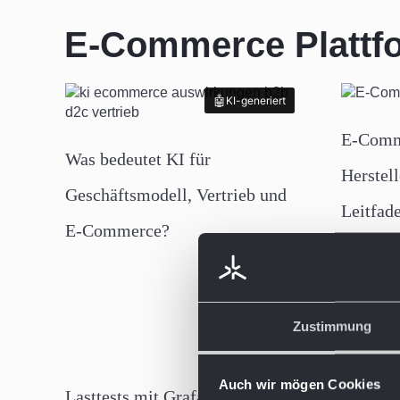
E-Commerce Plattf
KI-generiert
KI-generiert
E-Comm
Was bedeutet KI für
Herstell
Geschäftsmodell, Vertrieb und
Leitfad
E-Commerce?
Zustimmung
Auch wir mögen Cookies
Lasttests mit Grafana k6: Shop-