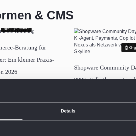
ormen & CMS
KI-generiert
KI-generiert
erce-Beratung für
KI-g
KI-g
er: Ein kleiner Praxis-
Shopware Community D
en 2026
2026: Selbstbewusst in d
agentische Ära
Details