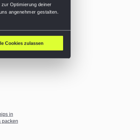
 zur Optimierung deiner
 uns angenehmer gestalten.
m E-
vs.
lle Cookies zulassen
he