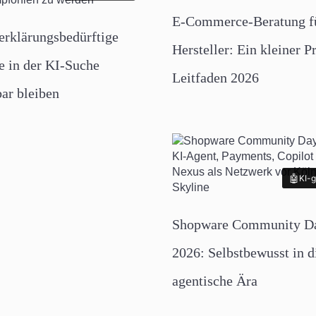
E-Commerce-Beratung f
rklärungsbedürftige
Hersteller: Ein kleiner P
e in der KI-Suche
Leitfaden 2026
bar bleiben
KI-g
KI-g
Shopware Community D
2026: Selbstbewusst in d
agentische Ära