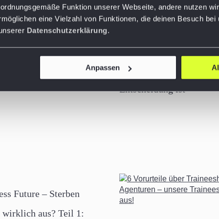
ie ordnungsgemäße Funktion unserer Webseite, andere nutzen wir
äufigsten Fehler bei der
rmöglichen eine Vielzahl von Funktionen, die deinen Besuch bei
sierung des Vertriebs im
Mieten oder Eigentum i
 unserer
Datenschutzerklärung
.
nd Tipps, wie Sie sie
Commerce: Warum SaaS 
den
Anpassen
A
On-Prem eine strategisc
Entscheidung ist
ess Future – Sterben
wirklich aus? Teil 1: