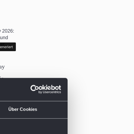
eneriert
eneriert
ay
ie
Über Cookies