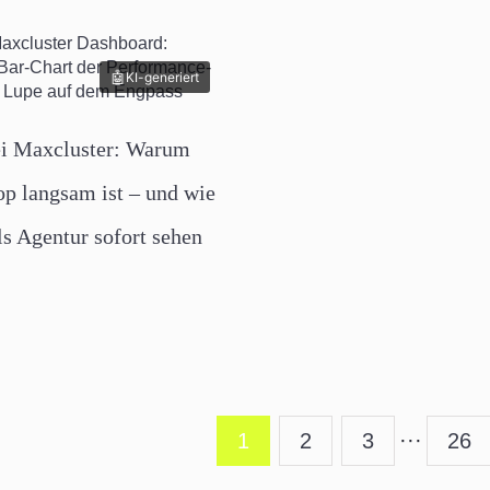
KI-generiert
i Maxcluster: Warum
op langsam ist – und wie
ls Agentur sofort sehen
1
2
3
···
26