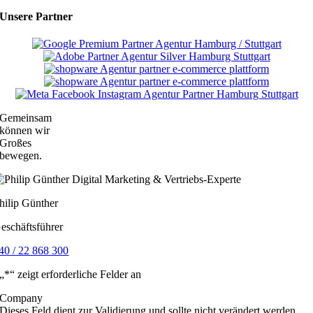
Unsere Partner
Gemeinsam
können wir
Großes
bewegen.
hilip Günther
eschäftsführer
40 / 22 868 300
„
*
“ zeigt erforderliche Felder an
Company
Dieses Feld dient zur Validierung und sollte nicht verändert werden.