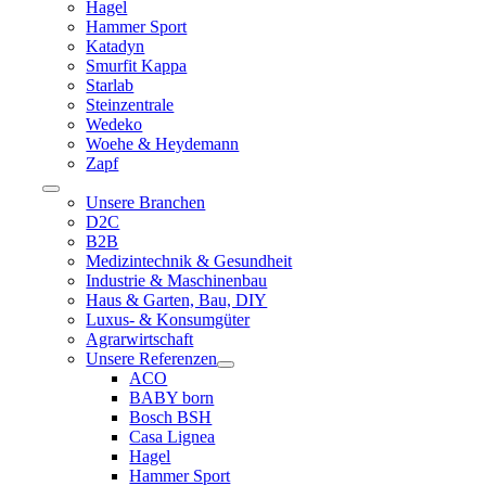
Hagel
Hammer Sport
Katadyn
Smurfit Kappa
Starlab
Steinzentrale
Wedeko
Woehe & Heydemann
Zapf
Toggle
Unsere Branchen
Navigation
D2C
B2B
Medizintechnik & Gesundheit
Industrie & Maschinenbau
Haus & Garten, Bau, DIY
Luxus- & Konsumgüter
Agrarwirtschaft
Unsere Referenzen
ACO
BABY born
Bosch BSH
Casa Lignea
Hagel
Hammer Sport