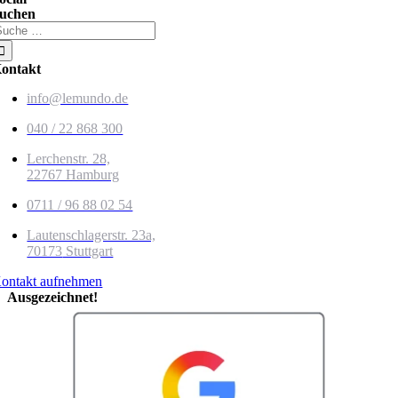
uchen
uche
ach:
ontakt
info@lemundo.de
040 / 22 868 300
Lerchenstr. 28,
22767 Hamburg
0711 / 96 88 02 54
Lautenschlagerstr. 23a,
70173
Stuttgart
ontakt aufnehmen
Ausgezeichnet!