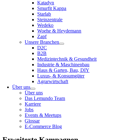
Katadyn
Smurfit Kappa
Starlab
Steinzentrale
Wedeko
Woehe & Heydemann
Zapf
Unsere Branchen
D2C
B2B
Medizintechnik & Gesundheit
Industrie & Maschinenbau
Haus & Garten, Bau, DIY
Luxus- & Konsumgüter
Agrarwirtschaft
Über uns
Über uns
Das Lemundo Team
Karriere
Jobs
Events & Meetups
Glossar
E-Commerce Blog
Erweiterte Kampagnen