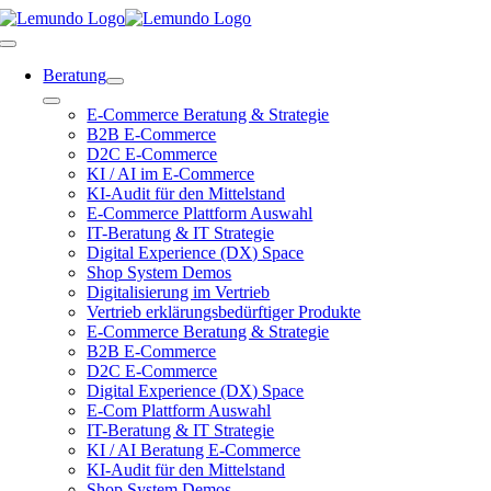
Zum
Inhalt
Toggle
springen
Navigation
Beratung
Toggle
E-Commerce Beratung & Strategie
Navigation
B2B E-Commerce
D2C E-Commerce
KI / AI im E-Commerce
KI-Audit für den Mittelstand
E-Commerce Plattform Auswahl
IT-Beratung & IT Strategie
Digital Experience (DX) Space
Shop System Demos
Digitalisierung im Vertrieb
Vertrieb erklärungsbedürftiger Produkte
E-Commerce Beratung & Strategie
B2B E-Commerce
D2C E-Commerce
Digital Experience (DX) Space
E-Com Plattform Auswahl
IT-Beratung & IT Strategie
KI / AI Beratung E-Commerce
KI-Audit für den Mittelstand
Shop System Demos