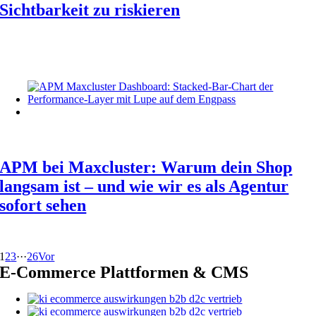
Sichtbarkeit zu riskieren
APM bei Maxcluster: Warum dein Shop
langsam ist – und wie wir es als Agentur
sofort sehen
1
2
3
···
26
Vor
E-Commerce Plattformen & CMS