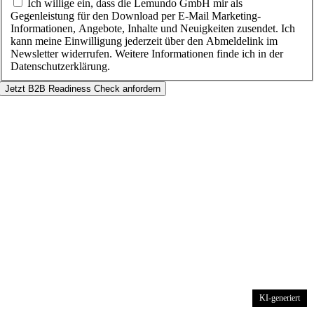
Ich willige ein, dass die Lemundo GmbH mir als
Gegenleistung für den Download per E-Mail Marketing-
Informationen, Angebote, Inhalte und Neuigkeiten zusendet. Ich
kann meine Einwilligung jederzeit über den Abmeldelink im
Newsletter widerrufen. Weitere Informationen finde ich in der
Datenschutzerklärung.
Jetzt B2B Readiness Check anfordern
Nach
oben
KI-generiert
KI-generiert
KI-generiert
KI-generiert
KI-generiert
KI-generiert
KI-generiert
KI-generiert
KI-generiert
KI-generiert
KI-generiert
KI-generiert
KI-generiert
KI-generiert
KI-generiert
KI-generiert
KI-generiert
KI-generiert
KI-generiert
KI-generiert
KI-generiert
KI-generiert
KI-generiert
KI-generiert
KI-generiert
KI-generiert
KI-generiert
KI-generiert
KI-generiert
KI-generiert
KI-generiert
KI-generiert
KI-generiert
KI-generiert
KI-generiert
KI-generiert
KI-generiert
KI-generiert
KI-generiert
KI-generiert
KI-generiert
KI-generiert