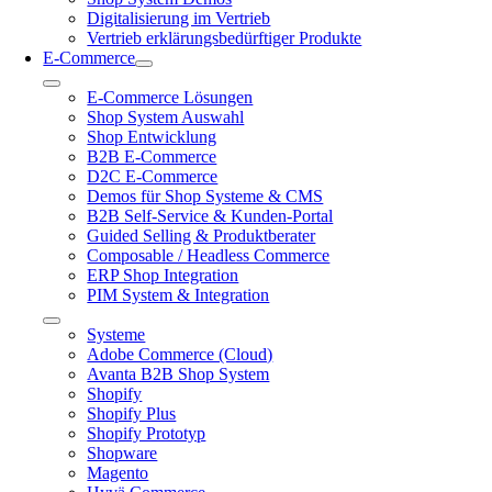
Digitalisierung im Vertrieb
Vertrieb erklärungsbedürftiger Produkte
E-Commerce
Toggle
E-Commerce Lösungen
Navigation
Shop System Auswahl
Shop Entwicklung
B2B E-Commerce
D2C E-Commerce
Demos für Shop Systeme & CMS
B2B Self-Service & Kunden-Portal
Guided Selling & Produktberater
Composable / Headless Commerce
ERP Shop Integration
PIM System & Integration
Toggle
Systeme
Navigation
Adobe Commerce (Cloud)
Avanta B2B Shop System
Shopify
Shopify Plus
Shopify Prototyp
Shopware
Magento