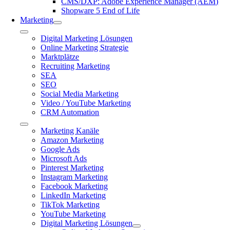
CMS/DXP: Adobe Experience Manager (AEM)
Shopware 5 End of Life
Marketing
Toggle
Digital Marketing Lösungen
Navigation
Online Marketing Strategie
Marktplätze
Recruiting Marketing
SEA
SEO
Social Media Marketing
Video / YouTube Marketing
CRM Automation
Toggle
Marketing Kanäle
Navigation
Amazon Marketing
Google Ads
Microsoft Ads
Pinterest Marketing
Instagram Marketing
Facebook Marketing
LinkedIn Marketing
TikTok Marketing
YouTube Marketing
Digital Marketing Lösungen