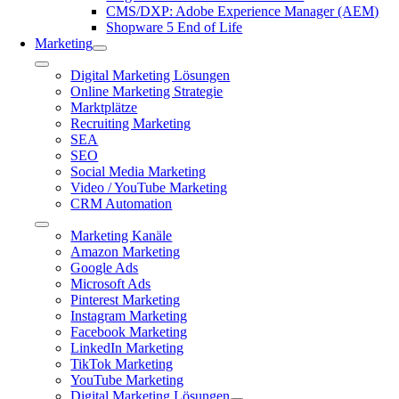
CMS/DXP: Adobe Experience Manager (AEM)
Shopware 5 End of Life
Marketing
Toggle
Digital Marketing Lösungen
Navigation
Online Marketing Strategie
Marktplätze
Recruiting Marketing
SEA
SEO
Social Media Marketing
Video / YouTube Marketing
CRM Automation
Toggle
Marketing Kanäle
Navigation
Amazon Marketing
Google Ads
Microsoft Ads
Pinterest Marketing
Instagram Marketing
Facebook Marketing
LinkedIn Marketing
TikTok Marketing
YouTube Marketing
Digital Marketing Lösungen