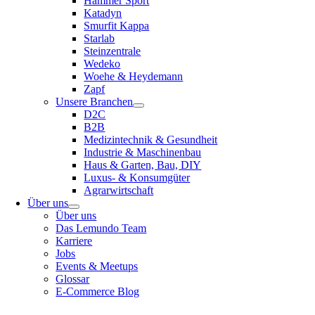
Hammer Sport
Katadyn
Smurfit Kappa
Starlab
Steinzentrale
Wedeko
Woehe & Heydemann
Zapf
Unsere Branchen
D2C
B2B
Medizintechnik & Gesundheit
Industrie & Maschinenbau
Haus & Garten, Bau, DIY
Luxus- & Konsumgüter
Agrarwirtschaft
Über uns
Über uns
Das Lemundo Team
Karriere
Jobs
Events & Meetups
Glossar
E-Commerce Blog