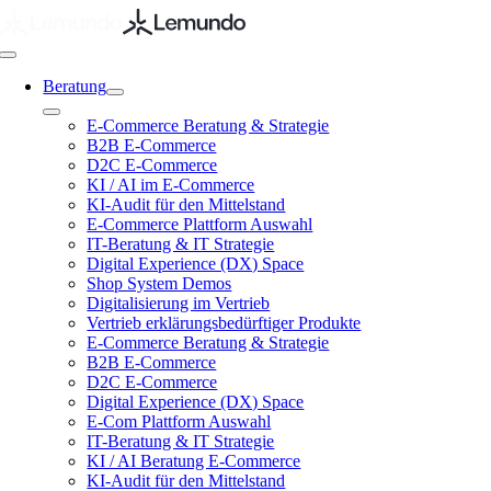
Zum
Inhalt
springen
Toggle
Navigation
Beratung
Toggle
E-Commerce Beratung & Strategie
Navigation
B2B E-Commerce
D2C E-Commerce
KI / AI im E-Commerce
KI-Audit für den Mittelstand
E-Commerce Plattform Auswahl
IT-Beratung & IT Strategie
Digital Experience (DX) Space
Shop System Demos
Digitalisierung im Vertrieb
Vertrieb erklärungsbedürftiger Produkte
E-Commerce Beratung & Strategie
B2B E-Commerce
D2C E-Commerce
Digital Experience (DX) Space
E-Com Plattform Auswahl
IT-Beratung & IT Strategie
KI / AI Beratung E-Commerce
KI-Audit für den Mittelstand