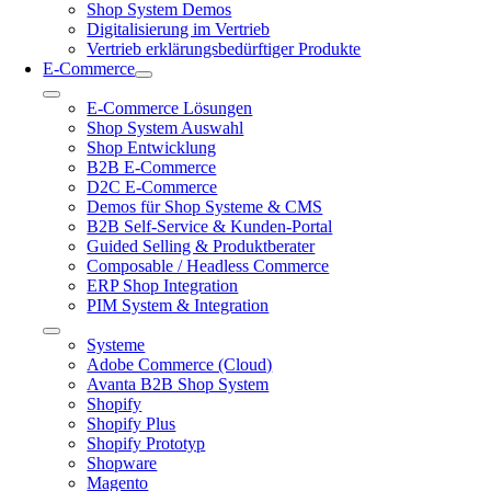
Shop System Demos
Digitalisierung im Vertrieb
Vertrieb erklärungsbedürftiger Produkte
E-Commerce
Toggle
E-Commerce Lösungen
Navigation
Shop System Auswahl
Shop Entwicklung
B2B E-Commerce
D2C E-Commerce
Demos für Shop Systeme & CMS
B2B Self-Service & Kunden-Portal
Guided Selling & Produktberater
Composable / Headless Commerce
ERP Shop Integration
PIM System & Integration
Toggle
Systeme
Navigation
Adobe Commerce (Cloud)
Avanta B2B Shop System
Shopify
Shopify Plus
Shopify Prototyp
Shopware
Magento