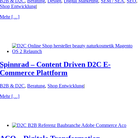
B2B & D2C
,
Beratung
,
Design
,
Digital Marketing
,
SEM / SEA
,
SEO
,
Shop Entwicklung
|
Mehr […]
Spinnrad – Content Driven D2C E-
Commerce Plattform
B2B & D2C
,
Beratung
,
Shop Entwicklung
|
Mehr […]