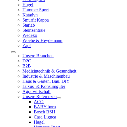
Hagel
Hammer Sport
Katadyn
Smurfit Kappa
Starlab
Steinzentrale
Wedeko
Woehe & Heydemann
Zapf
Toggle
Unsere Branchen
Navigation
D2C
B2B
Medizintechnik & Gesundheit
Industrie & Maschinenbau
Haus & Garten, Bau, DIY
Luxus- & Konsumgüter
Agrarwirtschaft
Unsere Referenzen
ACO
BABY born
Bosch BSH
Casa Lignea
Hagel