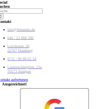
ocial
uchen
uche
ach:
ontakt
info@lemundo.de
040 / 22 868 300
Lerchenstr. 28,
22767 Hamburg
0711 / 96 88 02 54
Lautenschlagerstr. 23a,
70173
Stuttgart
ontakt aufnehmen
Ausgezeichnet!