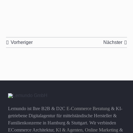
Vorheriger
Nächster
Lemundo ist Ihre B2B & D2C
E-Commerce Beratung
& KI-
getriebene Digitalagentur für mittelständische Hersteller &
Familienkonzerne in Hamburg & Stuttgart. Wir verbinden
ECommerce Architektur,
KI & Agenten
,
Online Marketing
&