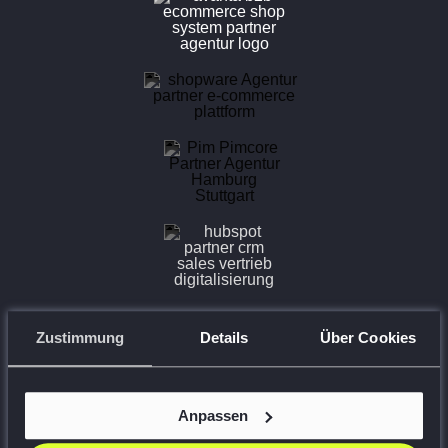
E-Commerce Architekten
Zustimmung
Details
Über Cookies
Shopify Plus, Hyvä, avanta Partner Agentur Hamburg &
Stuttgart
Premium Google Agentur Partner,
YouTube Marketing
Anpassen
Agentur