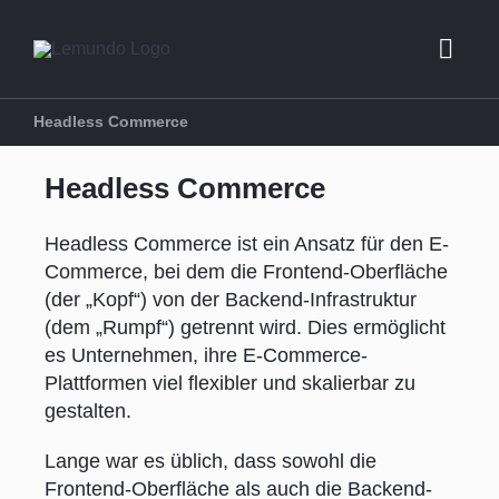
Zum
Inhalt
Toggl
springen
Navig
Headless Commerce
Beratung
Headless Commerce
E-Commerce
Headless Commerce ist ein Ansatz für den E-
Commerce, bei dem die Frontend-Oberfläche
(der „Kopf“) von der Backend-Infrastruktur
Marketing
(dem „Rumpf“) getrennt wird. Dies ermöglicht
es Unternehmen, ihre E-Commerce-
Plattformen viel flexibler und skalierbar zu
Referenzen 
gestalten.
Über uns
Lange war es üblich, dass sowohl die
Frontend-Oberfläche als auch die Backend-