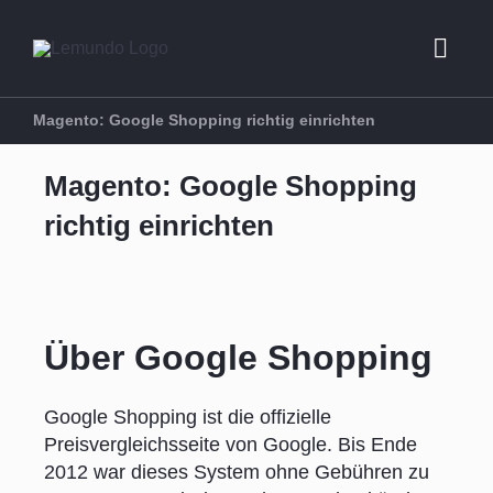
Zum
Inhalt
Toggl
springen
Navig
Magento: Google Shopping richtig einrichten
Beratung
Magento: Google Shopping
richtig einrichten
E-Commerce
Marketing
Über Google Shopping
Referenzen 
Google Shopping ist die offizielle
Preisvergleichsseite von Google. Bis Ende
Über uns
2012 war dieses System ohne Gebühren zu