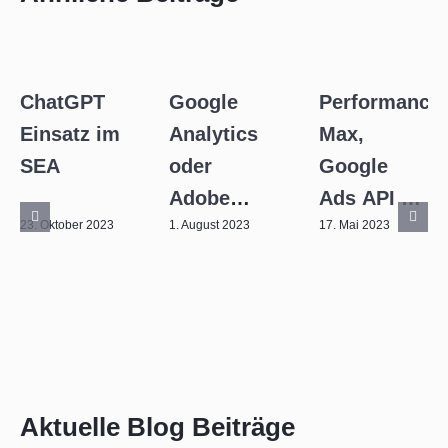
ChatGPT
Google
Performance
Einsatz im
Analytics
Max,
SEA
oder
Google
Adobe
Ads API &
23. Oktober 2023
1. August 2023
17. Mai 2023
Analytics?
Skripte:
Ein
Die Top-
Vergleich
Trends
zwischen
vom
beiden
SEACamp
Web
2023
Analyse
Aktuelle Blog Beiträge