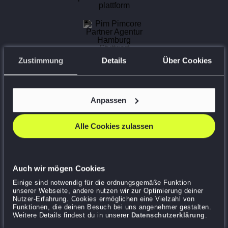
Zustimmung
Details
Über Cookies
Anpassen
E-Commerce Architekten
Shopify Plus, Hyvä, avanta Partner Agentur Hamburg &
Alle Cookies zulassen
Stuttgart
Premium Google Agentur Partner,
YouTube Marketing
Agentur
Auch wir mögen Cookies
Einige sind notwendig für die ordnungsgemäße Funktion
unserer Webseite, andere nutzen wir zur Optimierung deiner
Nutzer-Erfahrung. Cookies ermöglichen eine Vielzahl von
Funktionen, die deinen Besuch bei uns angenehmer gestalten.
Weitere Details findest du in unserer
Datenschutzerklärung
.