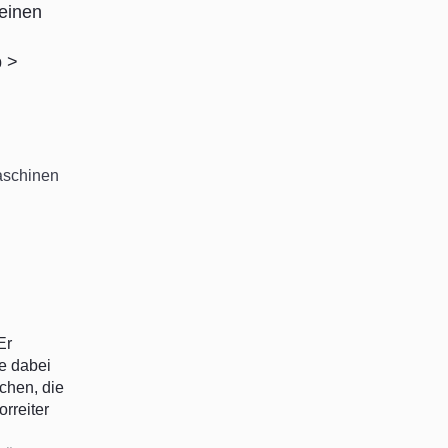
 einen
p >
aschinen
Er
ie dabei
chen, die
rreiter