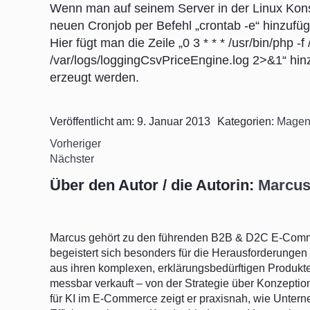
Wenn man auf seinem Server in der Linux Konso
neuen Cronjob per Befehl „crontab -e“ hinzufü
Hier fügt man die Zeile „0 3 * * * /usr/bin/ph
/var/logs/loggingCsvPriceEngine.log 2>&1“ hinz
erzeugt werden.
Veröffentlicht am: 9. Januar 2013
Kategorien:
Magen
Vorheriger
Nächster
Über den Autor / die Autorin:
Marcus
Marcus gehört zu den führenden B2B & D2C E-Comme
begeistert sich besonders für die Herausforderungen 
aus ihren komplexen, erklärungsbedürftigen Produk
messbar verkauft – von der Strategie über Konzeptio
für KI im E-Commerce zeigt er praxisnah, wie Untern