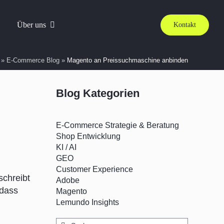
Über uns
Kontakt
»
E-Commerce Blog
»
Magento an Preissuchmaschine anbinden
Blog Kategorien
E-Commerce Strategie & Beratung
Shop Entwicklung
KI / AI
GEO
Customer Experience
schreibt
Adobe
 dass
Magento
Lemundo Insights
Suche