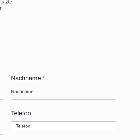
tützte
f
Nachname
*
Telefon