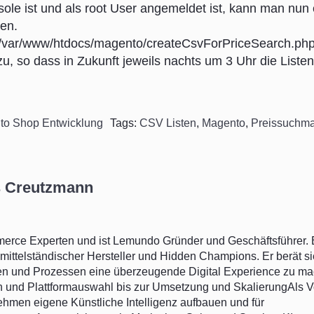
le ist und als root User angemeldet ist, kann man nun
gen.
p -f /var/www/htdocs/magento/createCsvForPriceSearch.ph
u, so dass in Zukunft jeweils nachts um 3 Uhr die Listen
to Shop Entwicklung
Tags:
CSV Listen
,
Magento
,
Preissuchm
 Creutzmann
rce Experten und ist Lemundo Gründer und Geschäftsführer. 
mittelständischer Hersteller und Hidden Champions. Er berät s
ten und Prozessen eine überzeugende Digital Experience zu ma
n und Plattformauswahl bis zur Umsetzung und SkalierungAls Vo
ehmen eigene Künstliche Intelligenz aufbauen und für