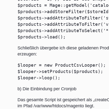
$products = Mage::getModel('catalo
$products->addStoreFilter($storeId
$products->addAttributeToFilter('s
$products->addAttributeToFilter('v
$products->addAttributeToSelect('*
$products->load();
Schließlich übergebe ich diese geladenen Produ
erzeugen:
$looper = new ProductCsvLooper();
$looper->setProducts($products);
$looper->loop();
b) Die Einbindung per Cronjob
Das gesamte Script ist gespeichert als „cre
im Pfad /var/www/htdocs/magento liegt.