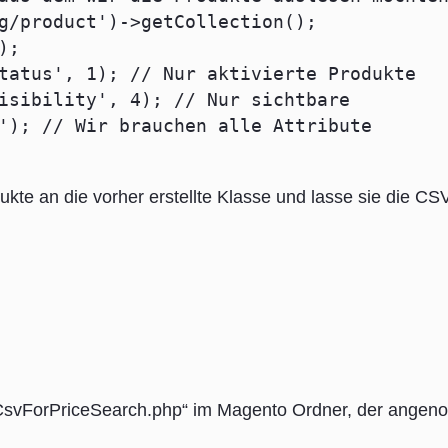
g/product')->getCollection();
);
tatus', 1); // Nur aktivierte Produkte
isibility', 4); // Nur sichtbare
'); // Wir brauchen alle Attribute
kte an die vorher erstellte Klasse und lasse sie die CS
ateCsvForPriceSearch.php“ im Magento Ordner, der ange