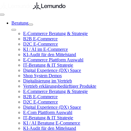
Zum
Inhalt
springen
Toggle
Navigation
Beratung
Toggle
E-Commerce Beratung & Strategie
Navigation
B2B E-Commerce
D2C E-Commerce
KI / AI im E-Commerce
KI-Audit für den Mittelstand
E-Commerce Plattform Auswahl
IT-Beratung & IT Strategie
Digital Experience (DX) Space
Shop System Demos
Digitalisierung im Vertrieb
Vertrieb erklärungsbedürftiger Produkte
E-Commerce Beratung & Strategie
B2B E-Commerce
D2C E-Commerce
Digital Experience (DX) Space
E-Com Plattform Auswahl
IT-Beratung & IT Strategie
KI / AI Beratung E-Commerce
KI-Audit für den Mittelstand