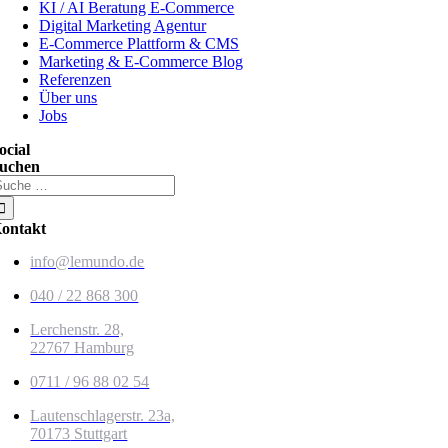
KI / AI Beratung E-Commerce
Digital Marketing Agentur
E-Commerce Plattform & CMS
Marketing & E-Commerce Blog
Referenzen
Über uns
Jobs
ocial
uchen
uche
ach:
ontakt
info@lemundo.de
040 / 22 868 300
Lerchenstr. 28,
22767 Hamburg
0711 / 96 88 02 54
Lautenschlagerstr. 23a,
70173
Stuttgart