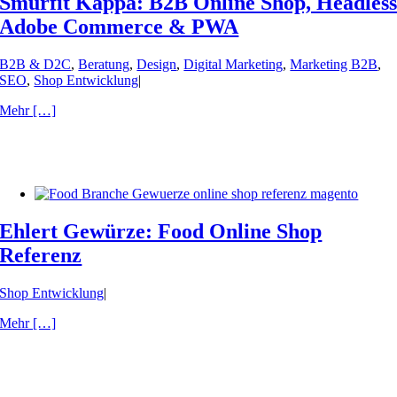
Smurfit Kappa: B2B Online Shop, Headles
Adobe Commerce & PWA
B2B & D2C
,
Beratung
,
Design
,
Digital Marketing
,
Marketing B2B
,
SEO
,
Shop Entwicklung
|
Mehr […]
Ehlert Gewürze: Food Online Shop
Referenz
Shop Entwicklung
|
Mehr […]