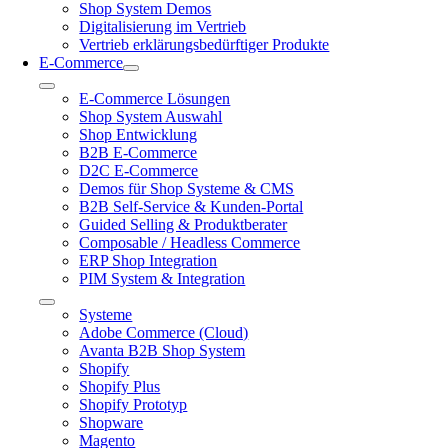
Shop System Demos
Digitalisierung im Vertrieb
Vertrieb erklärungsbedürftiger Produkte
E-Commerce
Toggle
E-Commerce Lösungen
Navigation
Shop System Auswahl
Shop Entwicklung
B2B E-Commerce
D2C E-Commerce
Demos für Shop Systeme & CMS
B2B Self-Service & Kunden-Portal
Guided Selling & Produktberater
Composable / Headless Commerce
ERP Shop Integration
PIM System & Integration
Toggle
Systeme
Navigation
Adobe Commerce (Cloud)
Avanta B2B Shop System
Shopify
Shopify Plus
Shopify Prototyp
Shopware
Magento