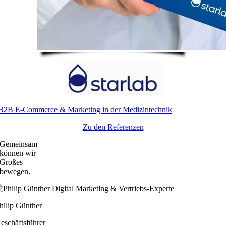
B2B E-Commerce & Marketing in der Medizintechnik
Zu den Referenzen
Gemeinsam
können wir
Großes
bewegen.
hilip Günther
eschäftsführer