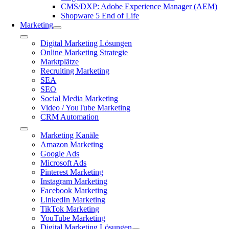
CMS/DXP: Adobe Experience Manager (AEM)
Shopware 5 End of Life
Marketing
Toggle
Digital Marketing Lösungen
Navigation
Online Marketing Strategie
Marktplätze
Recruiting Marketing
SEA
SEO
Social Media Marketing
Video / YouTube Marketing
CRM Automation
Toggle
Marketing Kanäle
Navigation
Amazon Marketing
Google Ads
Microsoft Ads
Pinterest Marketing
Instagram Marketing
Facebook Marketing
LinkedIn Marketing
TikTok Marketing
YouTube Marketing
Digital Marketing Lösungen