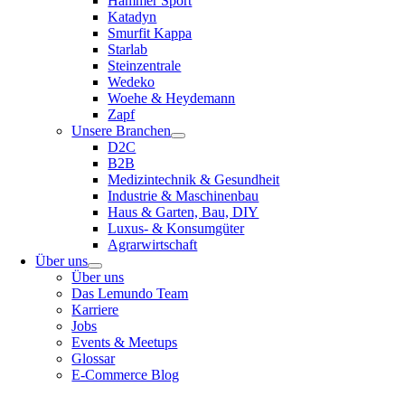
Hammer Sport
Katadyn
Smurfit Kappa
Starlab
Steinzentrale
Wedeko
Woehe & Heydemann
Zapf
Unsere Branchen
D2C
B2B
Medizintechnik & Gesundheit
Industrie & Maschinenbau
Haus & Garten, Bau, DIY
Luxus- & Konsumgüter
Agrarwirtschaft
Über uns
Über uns
Das Lemundo Team
Karriere
Jobs
Events & Meetups
Glossar
E-Commerce Blog