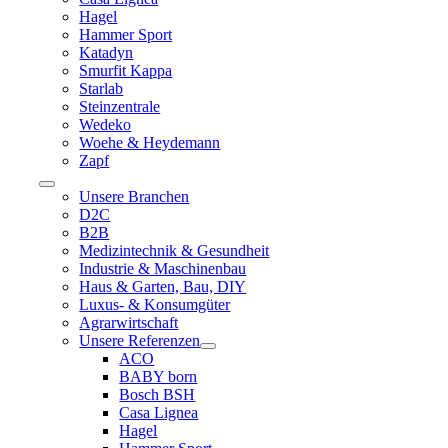
Hagel
Hammer Sport
Katadyn
Smurfit Kappa
Starlab
Steinzentrale
Wedeko
Woehe & Heydemann
Zapf
Toggle
Unsere Branchen
Navigation
D2C
B2B
Medizintechnik & Gesundheit
Industrie & Maschinenbau
Haus & Garten, Bau, DIY
Luxus- & Konsumgüter
Agrarwirtschaft
Unsere Referenzen
ACO
BABY born
Bosch BSH
Casa Lignea
Hagel