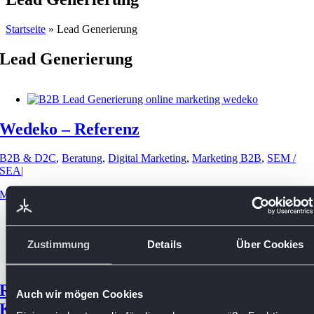
Startseite
»
Lead Generierung
Lead Generierung
Wedeko – Referenz
B2B & D2C
,
Beratung
,
Digital Marketing
,
Marketing B2B
,
SEM /
SEA
|
Mehr […]
Zustimmung
Details
Über Cookies
Relaunch Unternehmenswebseite B2B –
Auch wir mögen Cookies
KMU Loft