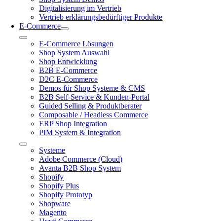
Digitalisierung im Vertrieb
Vertrieb erklärungsbedürftiger Produkte
E-Commerce
Toggle
E-Commerce Lösungen
Navigation
Shop System Auswahl
Shop Entwicklung
B2B E-Commerce
D2C E-Commerce
Demos für Shop Systeme & CMS
B2B Self-Service & Kunden-Portal
Guided Selling & Produktberater
Composable / Headless Commerce
ERP Shop Integration
PIM System & Integration
Toggle
Systeme
Navigation
Adobe Commerce (Cloud)
Avanta B2B Shop System
Shopify
Shopify Plus
Shopify Prototyp
Shopware
Magento