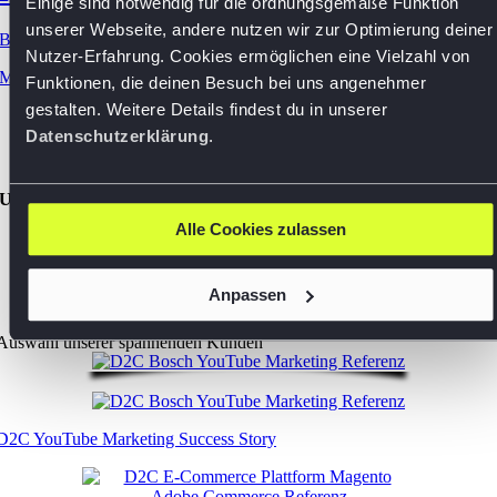
Einige sind notwendig für die ordnungsgemäße Funktion
unserer Webseite, andere nutzen wir zur Optimierung deiner
B2B & D2C
,
Beratung
,
SEO
|
Nutzer-Erfahrung. Cookies ermöglichen eine Vielzahl von
Mehr […]
Funktionen, die deinen Besuch bei uns angenehmer
gestalten. Weitere Details findest du in unserer
Datenschutzerklärung
.
Unsere Partner
Alle Cookies zulassen
Anpassen
Auswahl unserer spannenden Kunden
D2C YouTube Marketing Success Story