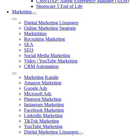
CMS/DXP: Adobe Experience Manager (AEM)
Shopware 5 End of Life
Marketing
Toggle
Digital Marketing Lösungen
Navigation
Online Marketing Strategie
Marktplätze
Recruiting Marketing
SEA
SEO
Social Media Marketing
Video / YouTube Marketing
CRM Automation
Toggle
Marketing Kanäle
Navigation
Amazon Marketing
Google Ads
Microsoft Ads
Pinterest Marketing
Instagram Marketing
Facebook Marketing
LinkedIn Marketing
TikTok Marketing
YouTube Marketing
Digital Marketing Lösungen