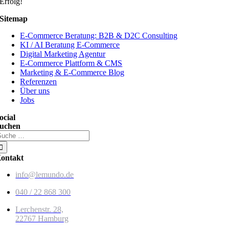
Erfolg!
Sitemap
E-Commerce Beratung: B2B & D2C Consulting
KI / AI Beratung E-Commerce
Digital Marketing Agentur
E-Commerce Plattform & CMS
Marketing & E-Commerce Blog
Referenzen
Über uns
Jobs
ocial
uchen
uche
ach:
ontakt
info@lemundo.de
040 / 22 868 300
Lerchenstr. 28,
22767 Hamburg