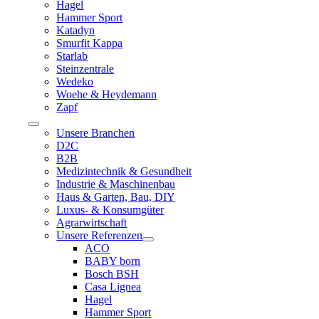
Hagel
Hammer Sport
Katadyn
Smurfit Kappa
Starlab
Steinzentrale
Wedeko
Woehe & Heydemann
Zapf
Toggle
Unsere Branchen
Navigation
D2C
B2B
Medizintechnik & Gesundheit
Industrie & Maschinenbau
Haus & Garten, Bau, DIY
Luxus- & Konsumgüter
Agrarwirtschaft
Unsere Referenzen
ACO
BABY born
Bosch BSH
Casa Lignea
Hagel
Hammer Sport