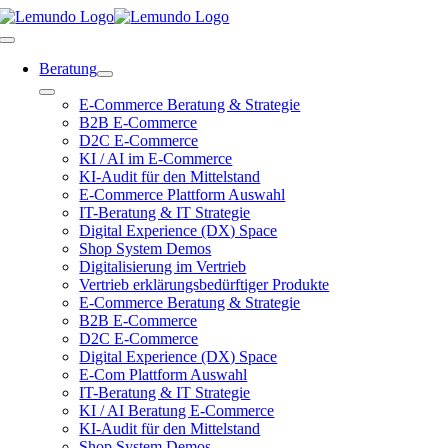
Zum
Inhalt
Toggle
springen
Navigation
Beratung
Toggle
E-Commerce Beratung & Strategie
Navigation
B2B E-Commerce
D2C E-Commerce
KI / AI im E-Commerce
KI-Audit für den Mittelstand
E-Commerce Plattform Auswahl
IT-Beratung & IT Strategie
Digital Experience (DX) Space
Shop System Demos
Digitalisierung im Vertrieb
Vertrieb erklärungsbedürftiger Produkte
E-Commerce Beratung & Strategie
B2B E-Commerce
D2C E-Commerce
Digital Experience (DX) Space
E-Com Plattform Auswahl
IT-Beratung & IT Strategie
KI / AI Beratung E-Commerce
KI-Audit für den Mittelstand
Shop System Demos