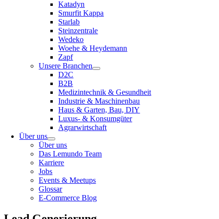
Katadyn
Smurfit Kappa
Starlab
Steinzentrale
Wedeko
Woehe & Heydemann
Zapf
Unsere Branchen
D2C
B2B
Medizintechnik & Gesundheit
Industrie & Maschinenbau
Haus & Garten, Bau, DIY
Luxus- & Konsumgüter
Agrarwirtschaft
Über uns
Über uns
Das Lemundo Team
Karriere
Jobs
Events & Meetups
Glossar
E-Commerce Blog
Lead Generierung