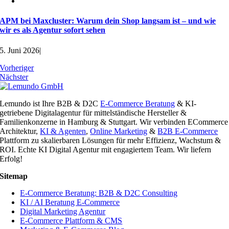
APM bei Maxcluster: Warum dein Shop langsam ist – und wie
wir es als Agentur sofort sehen
5. Juni 2026
|
Vorheriger
Nächster
Lemundo ist Ihre B2B & D2C
E-Commerce Beratung
& KI-
getriebene Digitalagentur für mittelständische Hersteller &
Familienkonzerne in Hamburg & Stuttgart. Wir verbinden ECommerce
Architektur,
KI & Agenten
,
Online Marketing
&
B2B E-Commerce
Plattform zu skalierbaren Lösungen für mehr Effizienz, Wachstum &
ROI. Echte KI Digital Agentur mit engagiertem Team. Wir liefern
Erfolg!
Sitemap
E-Commerce Beratung: B2B & D2C Consulting
KI / AI Beratung E-Commerce
Digital Marketing Agentur
E-Commerce Plattform & CMS