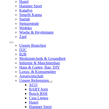
Hagel
Hammer Sport
Katadyn
Smurfit Kappa
Starlab
Steinzentrale
Wedeko
Woehe & Heydemann
Zapf
Toggle
Unsere Branchen
Navigation
D2C
B2B
Medizintechnik & Gesundheit
Industrie & Maschinenbau
Haus & Garten, Bau, DIY
Luxus- & Konsumgüter
Agrarwirtschaft
Unsere Referenzen
ACO
BABY born
Bosch BSH
Casa Lignea
Hagel
Hammer Sport