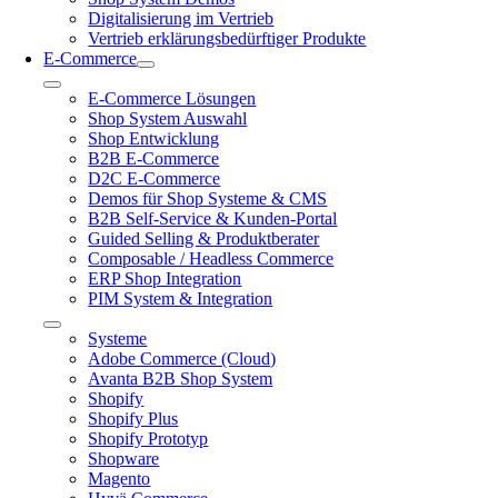
Digitalisierung im Vertrieb
Vertrieb erklärungsbedürftiger Produkte
E-Commerce
Toggle
E-Commerce Lösungen
Navigation
Shop System Auswahl
Shop Entwicklung
B2B E-Commerce
D2C E-Commerce
Demos für Shop Systeme & CMS
B2B Self-Service & Kunden-Portal
Guided Selling & Produktberater
Composable / Headless Commerce
ERP Shop Integration
PIM System & Integration
Toggle
Systeme
Navigation
Adobe Commerce (Cloud)
Avanta B2B Shop System
Shopify
Shopify Plus
Shopify Prototyp
Shopware
Magento