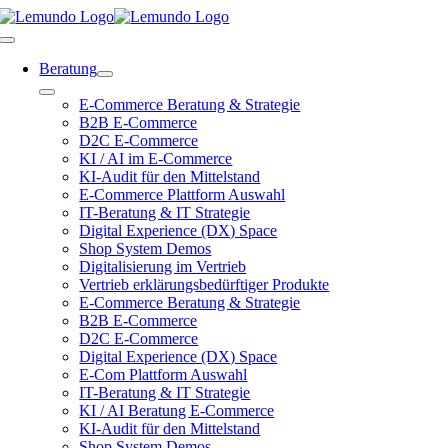
Zum
Inhalt
Toggle
springen
Navigation
Beratung
Toggle
E-Commerce Beratung & Strategie
Navigation
B2B E-Commerce
D2C E-Commerce
KI / AI im E-Commerce
KI-Audit für den Mittelstand
E-Commerce Plattform Auswahl
IT-Beratung & IT Strategie
Digital Experience (DX) Space
Shop System Demos
Digitalisierung im Vertrieb
Vertrieb erklärungsbedürftiger Produkte
E-Commerce Beratung & Strategie
B2B E-Commerce
D2C E-Commerce
Digital Experience (DX) Space
E-Com Plattform Auswahl
IT-Beratung & IT Strategie
KI / AI Beratung E-Commerce
KI-Audit für den Mittelstand
Shop System Demos