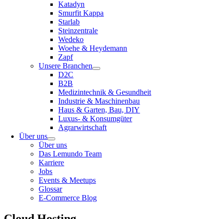
Katadyn
Smurfit Kappa
Starlab
Steinzentrale
Wedeko
Woehe & Heydemann
Zapf
Unsere Branchen
D2C
B2B
Medizintechnik & Gesundheit
Industrie & Maschinenbau
Haus & Garten, Bau, DIY
Luxus- & Konsumgüter
Agrarwirtschaft
Über uns
Über uns
Das Lemundo Team
Karriere
Jobs
Events & Meetups
Glossar
E-Commerce Blog
Cloud Hosting