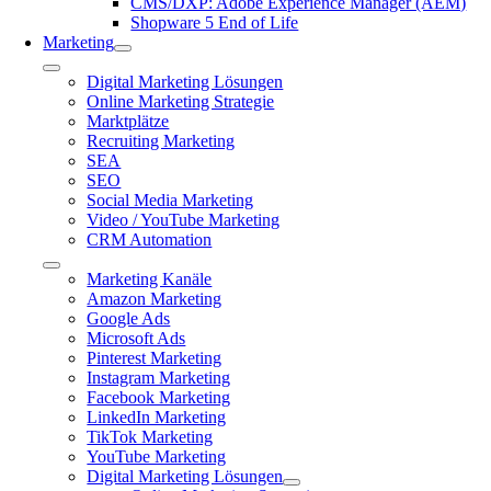
CMS/DXP: Adobe Experience Manager (AEM)
Shopware 5 End of Life
Marketing
Toggle
Digital Marketing Lösungen
Navigation
Online Marketing Strategie
Marktplätze
Recruiting Marketing
SEA
SEO
Social Media Marketing
Video / YouTube Marketing
CRM Automation
Toggle
Marketing Kanäle
Navigation
Amazon Marketing
Google Ads
Microsoft Ads
Pinterest Marketing
Instagram Marketing
Facebook Marketing
LinkedIn Marketing
TikTok Marketing
YouTube Marketing
Digital Marketing Lösungen