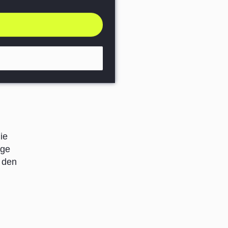
ser dazu
eanzeige
ssen.
dert die
ie
ige
 den