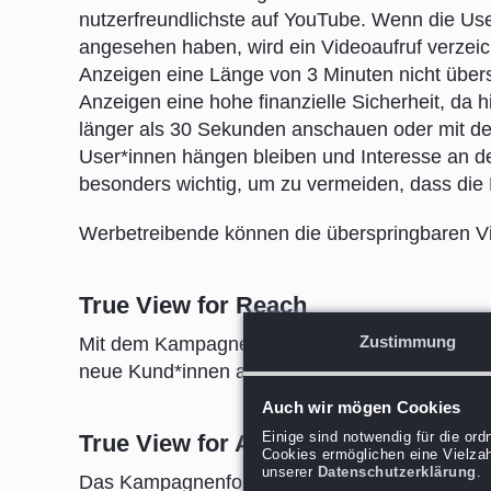
nutzerfreundlichste auf YouTube. Wenn die U
angesehen haben, wird ein Videoaufruf verzei
Anzeigen eine Länge von 3 Minuten nicht übers
Anzeigen eine hohe finanzielle Sicherheit, da 
länger als 30 Sekunden anschauen oder mit dem
User*innen hängen bleiben und Interesse an d
besonders wichtig, um zu vermeiden, dass die 
Werbetreibende können die überspringbaren Vid
True View for Reach
Zustimmung
Mit dem Kampagnenformat Trueview for Reach,
neue Kund*innen auf ihre Angebote aufmerks
Auch wir mögen Cookies
Einige sind notwendig für die or
True View for Action
Cookies ermöglichen eine Vielzah
unserer
Datenschutzerklärung
.
Das Kampagnenformat TrueView for Action eign