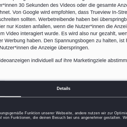
ser*innen 30 Sekunden des Videos oder die gesamte Anz
chnet. Von Google wird empfohlen, dass Trueview In-St
chreiten sollten. Werbetreibende haben bei überspring
hier nur Kosten anfallen, wenn die Nutzer*innen die Anze
 Video interagiert wurde. Es wird also nur gezahlt, wen
er Werbung haben. Den Spannungsbogen zu halten, ist 
Nutzer*innen die Anzeige überspringen.
eoanzeigen individuell auf ihre Marketingziele abstimm
Details
 können Werbetreibende einfach ihre Reichweite steige
am machen.
dnungsgemäße Funktion unserer Webseite, andere nutzen wir zur Optimie
l von Funktionen, die deinen Besuch bei uns angenehmer gestalten. Wei
et sich besonders für Unternehmen, die mehr Klicks auf