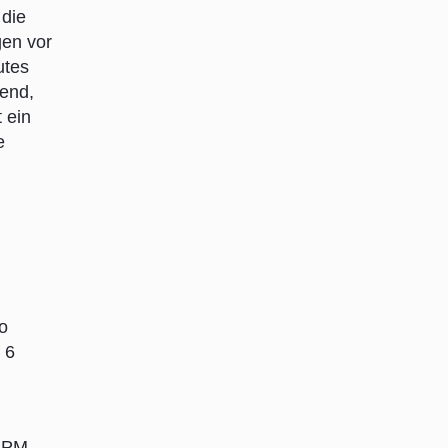
 die
gen vor
utes
nend,
 ein
e
o
 6
CPM-