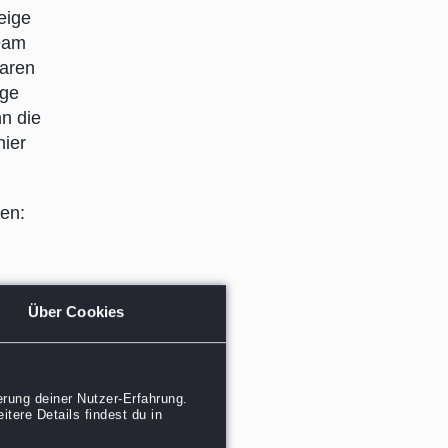
eige
ream
baren
ige
n die
hier
en:
Über Cookies
rn und
rung deiner Nutzer-Erfahrung.
tere Details findest du in
 ihre