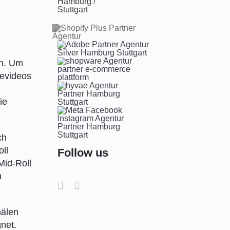
en. Um
bevideos
ie
ch
ll
Follow us
Mid-Roll
n
nälen
net.