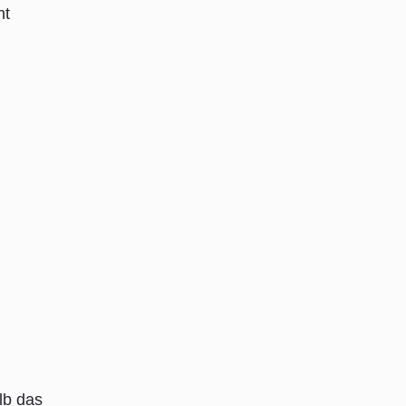
ht
lb das