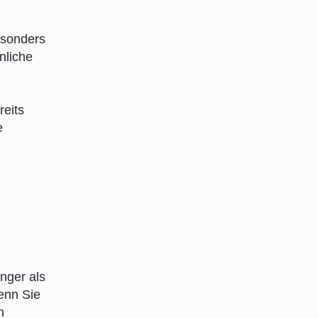
esonders
nliche
reits
e
)
nger als
enn Sie
n