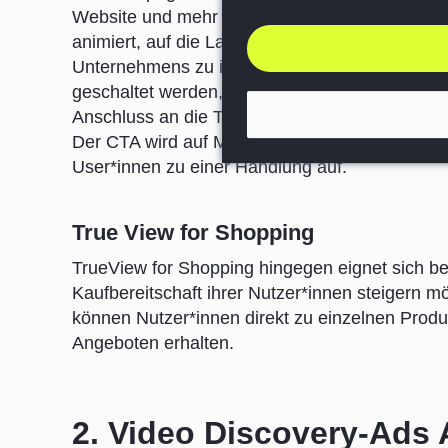
Website und mehr Conversions generieren möch
animiert, auf die Landingpage des Unternehmen
Unternehmens zu informieren oder einen Kauf 
geschaltet werden, die während des gesamten 
Anschluss an die Trueview Videoanzeige einen 
Der CTA wird auf Mobilgeräten für 5 Sekunden 
User*innen zu einer Handlung auf.
True View for Shopping
TrueView for Shopping hingegen eignet sich b
Kaufbereitschaft ihrer Nutzer*innen steigern m
können Nutzer*innen direkt zu einzelnen Produ
Angeboten erhalten.
2. Video Discovery-Ads