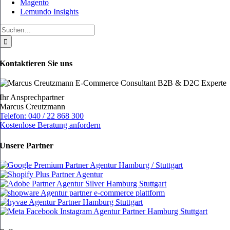
Magento
Lemundo Insights
Suche
nach:
Kontaktieren Sie uns
Ihr Ansprechpartner
Marcus Creutzmann
Telefon: 040 / 22 868 300
Kostenlose Beratung anfordern
Unsere Partner