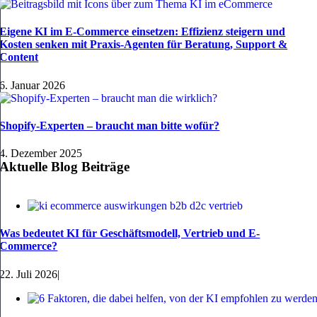
Eigene KI im E-Commerce einsetzen: Effizienz steigern und
Kosten senken mit Praxis-Agenten für Beratung, Support &
Content
6. Januar 2026
Shopify-Experten – braucht man bitte wofür?
4. Dezember 2025
Aktuelle Blog Beiträge
Was bedeutet KI für Geschäftsmodell, Vertrieb und E-
Commerce?
22. Juli 2026
|