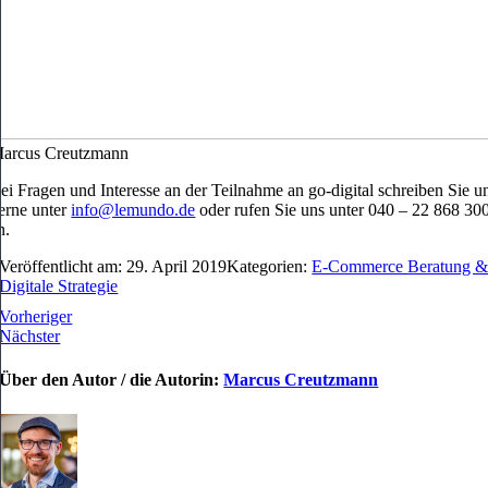
arcus Creutzmann
ei Fragen und Interesse an der Teilnahme an go-digital schreiben Sie u
erne unter
info@lemundo.de
oder rufen Sie uns unter 040 – 22 868 30
n.
Veröffentlicht am: 29. April 2019
Kategorien:
E-Commerce Beratung 
Digitale Strategie
Vorheriger
Nächster
Über den Autor / die Autorin:
Marcus Creutzmann