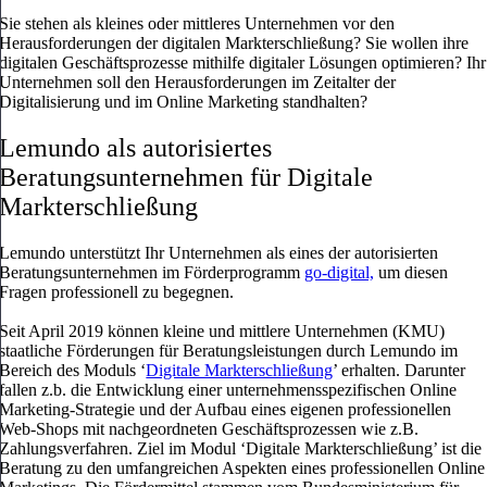
Sie stehen als kleines oder mittleres Unternehmen vor den
Herausforderungen der digitalen Markterschließung? Sie wollen ihre
digitalen Geschäftsprozesse mithilfe digitaler Lösungen optimieren? Ihr
Unternehmen soll den Herausforderungen im Zeitalter der
Digitalisierung und im Online Marketing standhalten?
Lemundo als autorisiertes
Beratungsunternehmen für Digitale
Markterschließung
Lemundo unterstützt Ihr Unternehmen als
eines der autorisierten
Beratungsunternehmen im Förderprogramm
go-digital,
um diesen
Fragen professionell zu begegnen.
Seit April 2019 können kleine und mittlere Unternehmen (KMU)
staatliche Förderungen für Beratungsleistungen durch Lemundo im
Bereich des Moduls ‘
Digitale Markterschließung
’ erhalten. Darunter
fallen z.b. die Entwicklung einer unternehmensspezifischen Online
Marketing-Strategie und der
Aufbau eines eigenen professionellen
Web-Shops mit nachgeordneten Geschäftsprozessen wie z.B.
Zahlungsverfahren. Ziel im Modul ‘Digitale Markterschließung’ ist die
Beratung zu den umfangreichen Aspekten eines professionellen Online