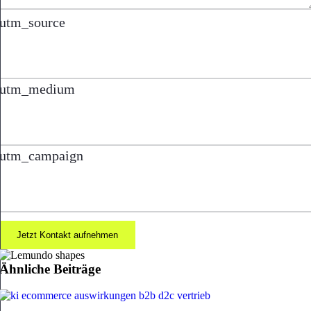
utm_source
utm_medium
utm_campaign
Jetzt Kontakt aufnehmen
Ähnliche Beiträge