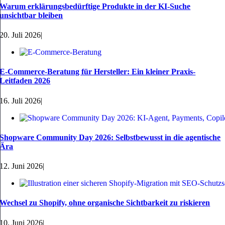
Warum erklärungsbedürftige Produkte in der KI-Suche
unsichtbar bleiben
20. Juli 2026
|
E-Commerce-Beratung für Hersteller: Ein kleiner Praxis-
Leitfaden 2026
16. Juli 2026
|
Shopware Community Day 2026: Selbstbewusst in die agentische
Ära
12. Juni 2026
|
Wechsel zu Shopify, ohne organische Sichtbarkeit zu riskieren
10. Juni 2026
|