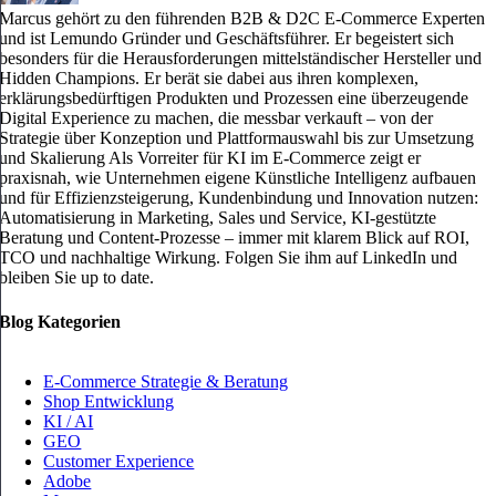
Marcus gehört zu den führenden B2B & D2C E-Commerce Experten
und ist Lemundo Gründer und Geschäftsführer. Er begeistert sich
besonders für die Herausforderungen mittelständischer Hersteller und
Hidden Champions. Er berät sie dabei aus ihren komplexen,
erklärungsbedürftigen Produkten und Prozessen eine überzeugende
Digital Experience zu machen, die messbar verkauft – von der
Strategie über Konzeption und Plattformauswahl bis zur Umsetzung
und Skalierung Als Vorreiter für KI im E-Commerce zeigt er
praxisnah, wie Unternehmen eigene Künstliche Intelligenz aufbauen
und für Effizienzsteigerung, Kundenbindung und Innovation nutzen:
Automatisierung in Marketing, Sales und Service, KI-gestützte
Beratung und Content-Prozesse – immer mit klarem Blick auf ROI,
TCO und nachhaltige Wirkung. Folgen Sie ihm auf LinkedIn und
bleiben Sie up to date.
Blog Kategorien
E-Commerce Strategie & Beratung
Shop Entwicklung
KI / AI
GEO
Customer Experience
Adobe