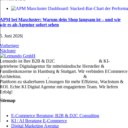
APM bei Maxcluster: Warum dein Shop langsam ist – und wie
wir es als Agentur sofort sehen
5. Juni 2026
|
Vorheriger
Nächster
Lemundo ist Ihre B2B & D2C
E-Commerce Beratung
& KI-
getriebene Digitalagentur für mittelständische Hersteller &
Familienkonzerne in Hamburg & Stuttgart. Wir verbinden ECommerce
Architektur,
KI & Agenten
,
Online Marketing
&
B2B E-Commerce
Plattform zu skalierbaren Lösungen für mehr Effizienz, Wachstum &
ROI. Echte KI Digital Agentur mit engagiertem Team. Wir liefern
Erfolg!
Sitemap
E-Commerce Beratung: B2B & D2C Consulting
KI / AI Beratung E-Commerce
Digital Marketing Agentur