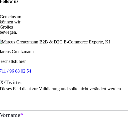
Follow us
Gemeinsam
können wir
Großes
bewegen.
arcus Creutzmann
eschäftsführer
711 / 96 88 02 54
X/Twitter
Dieses Feld dient zur Validierung und sollte nicht verändert werden.
Vorname
*