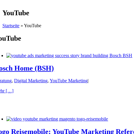
YouTube
Startseite
»
YouTube
ouTube
osch Home (BSH)
ratung
,
Digital Marketing
,
YouTube Marketing
|
hr […]
ogo Reisemobile: YouTube Marketing Refer