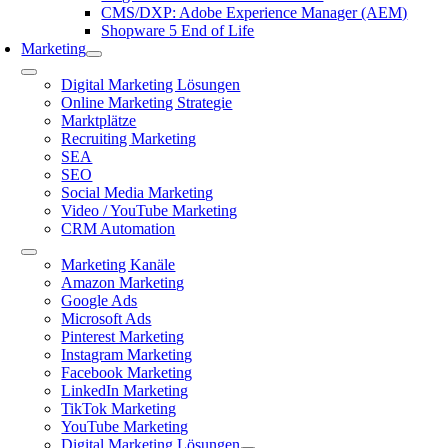
CMS/DXP: Adobe Experience Manager (AEM)
Shopware 5 End of Life
Marketing
Toggle
Digital Marketing Lösungen
Navigation
Online Marketing Strategie
Marktplätze
Recruiting Marketing
SEA
SEO
Social Media Marketing
Video / YouTube Marketing
CRM Automation
Toggle
Marketing Kanäle
Navigation
Amazon Marketing
Google Ads
Microsoft Ads
Pinterest Marketing
Instagram Marketing
Facebook Marketing
LinkedIn Marketing
TikTok Marketing
YouTube Marketing
Digital Marketing Lösungen