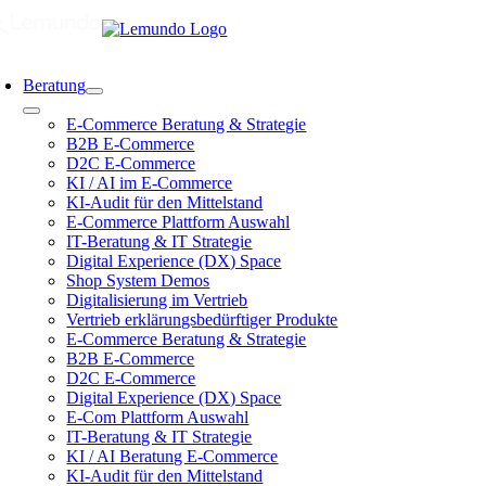
Zum
Inhalt
springen
oggle
avigation
Beratung
Toggle
E-Commerce Beratung & Strategie
Navigation
B2B E-Commerce
D2C E-Commerce
KI / AI im E-Commerce
KI-Audit für den Mittelstand
E-Commerce Plattform Auswahl
IT-Beratung & IT Strategie
Digital Experience (DX) Space
Shop System Demos
Digitalisierung im Vertrieb
Vertrieb erklärungsbedürftiger Produkte
E-Commerce Beratung & Strategie
B2B E-Commerce
D2C E-Commerce
Digital Experience (DX) Space
E-Com Plattform Auswahl
IT-Beratung & IT Strategie
KI / AI Beratung E-Commerce
KI-Audit für den Mittelstand