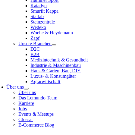
Hammer Sport
Katadyn
Smurfit Kappa
Starlab
Steinzentrale
Wedeko
Woehe & Heydemann
Zapf
Unsere Branchen
D2C
B2B
Medizintechnik & Gesundheit
Industrie & Maschinenbau
Haus & Garten, Bau, DIY
Luxus- & Konsumgüter
Agrarwirtschaft
Über uns
Über uns
Das Lemundo Team
Karriere
Jobs
Events & Meetups
Glossar
E-Commerce Blog