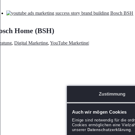
osch Home (BSH)
ratung
,
Digital Marketing
,
YouTube Marketing
|
Zustimmung
Auch wir mögen Cookies
Einige sind notwendig für die or
Cookies ermöglichen eine Vielzah
unserer
Datenschutzerklärung
.