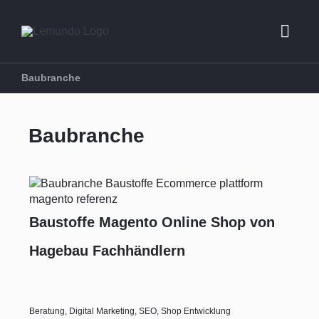
Zum
Inhalt
Toggl
springen
Navig
Baubranche
Beratung
Baubranche
E-Commerce
Marketing
Baustoffe Magento Online Shop von
Referenzen 
Hagebau Fachhändlern
Über uns
Beratung
,
Digital Marketing
,
SEO
,
Shop Entwicklung