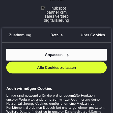
E-Commerce Architekten
Zustimmung
Details
Über Cookies
Shopify Plus, Hyvä, avanta Partner Agentur Hamburg &
Stuttgart
Premium Google Agentur Partner,
YouTube Marketing
Anpassen
Agentur
Alle Cookies zulassen
Auch wir mögen Cookies
© 2026 Lemundo
Einige sind notwendig für die ordnungsgemäße Funktion
unserer Webseite, andere nutzen wir zur Optimierung deiner
Nutzer-Erfahrung. Cookies ermöglichen eine Vielzahl von
Datenschutz
Impressum
Funktionen, die deinen Besuch bei uns angenehmer gestalten.
Weitere Details findest du in unserer
Datenschutzerklärung
.