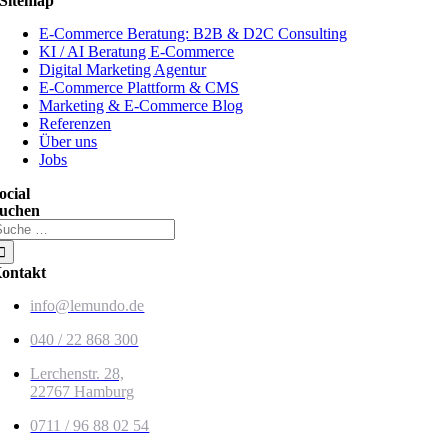
Sitemap
E-Commerce Beratung: B2B & D2C Consulting
KI / AI Beratung E-Commerce
Digital Marketing Agentur
E-Commerce Plattform & CMS
Marketing & E-Commerce Blog
Referenzen
Über uns
Jobs
ocial
uchen
uche
ach:
ontakt
info@lemundo.de
040 / 22 868 300
Lerchenstr. 28,
22767 Hamburg
0711 / 96 88 02 54