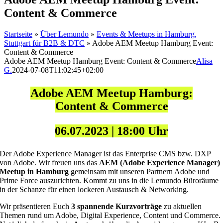
Content & Commerce
Startseite
»
Über Lemundo
»
Events & Meetups in Hamburg,
Stuttgart für B2B & DTC
»
Adobe AEM Meetup Hamburg Event:
Content & Commerce
Adobe AEM Meetup Hamburg Event: Content & Commerce
Alisa
G.
2024-07-08T11:02:45+02:00
Adobe AEM Meetup Hamburg:
Content & Commerce
06.07.2023 | 18:00 Uhr
Der Adobe Experience Manager ist das Enterprise CMS bzw. DXP
von Adobe. Wir freuen uns das
AEM (Adobe Experience Manager)
Meetup in Hamburg
gemeinsam mit unseren Partnern Adobe und
Prime Force auszurichten. Kommt zu uns in die Lemundo Büroräume
in der Schanze für einen lockeren Austausch & Networking.
Wir präsentieren Euch
3 spannende Kurzvorträge
zu aktuellen
Themen rund um Adobe, Digital Experience, Content und Commerce.