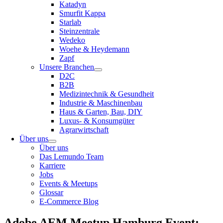
Katadyn
Smurfit Kappa
Starlab
Steinzentrale
Wedeko
Woehe & Heydemann
Zapf
Unsere Branchen
D2C
B2B
Medizintechnik & Gesundheit
Industrie & Maschinenbau
Haus & Garten, Bau, DIY
Luxus- & Konsumgüter
Agrarwirtschaft
Über uns
Über uns
Das Lemundo Team
Karriere
Jobs
Events & Meetups
Glossar
E-Commerce Blog
Adobe AEM Meetup Hamburg Event: