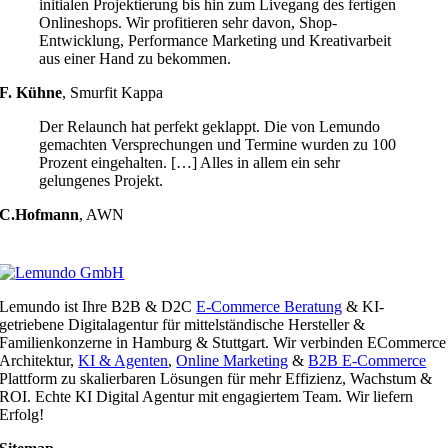
initialen Projektierung bis hin zum Livegang des fertigen
Onlineshops. Wir profitieren sehr davon, Shop-
Entwicklung, Performance Marketing und Kreativarbeit
aus einer Hand zu bekommen.
F. Kühne
,
Smurfit Kappa
Der Relaunch hat perfekt geklappt. Die von Lemundo
gemachten Versprechungen und Termine wurden zu 100
Prozent eingehalten. […] Alles in allem ein sehr
gelungenes Projekt.
C.Hofmann
,
AWN
Lemundo ist Ihre B2B & D2C
E-Commerce Beratung
& KI-
getriebene Digitalagentur für mittelständische Hersteller &
Familienkonzerne in Hamburg & Stuttgart. Wir verbinden ECommerce
Architektur,
KI & Agenten
,
Online Marketing
&
B2B E-Commerce
Plattform zu skalierbaren Lösungen für mehr Effizienz, Wachstum &
ROI. Echte KI Digital Agentur mit engagiertem Team. Wir liefern
Erfolg!