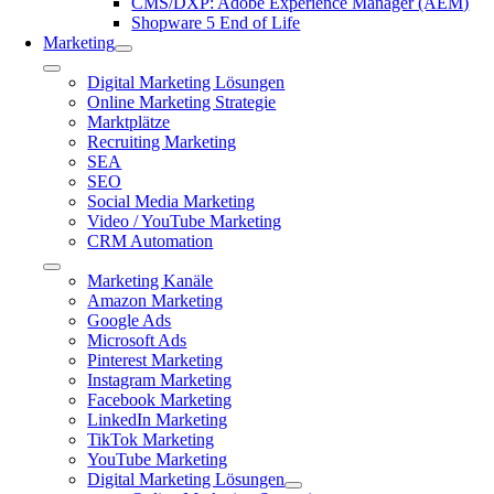
CMS/DXP: Adobe Experience Manager (AEM)
Shopware 5 End of Life
Marketing
Toggle
Digital Marketing Lösungen
Navigation
Online Marketing Strategie
Marktplätze
Recruiting Marketing
SEA
SEO
Social Media Marketing
Video / YouTube Marketing
CRM Automation
Toggle
Marketing Kanäle
Navigation
Amazon Marketing
Google Ads
Microsoft Ads
Pinterest Marketing
Instagram Marketing
Facebook Marketing
LinkedIn Marketing
TikTok Marketing
YouTube Marketing
Digital Marketing Lösungen