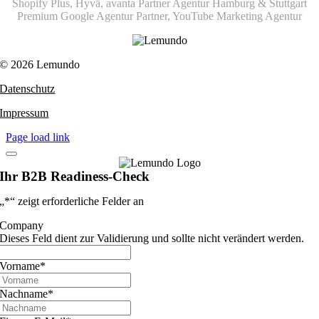
Shopify Plus, Hyvä, avanta Partner Agentur Hamburg & Stuttgart
Premium Google Agentur Partner,
YouTube Marketing Agentur
© 2026 Lemundo
Datenschutz
Impressum
Page load link
Ihr B2B Readiness-Check
„
*
“ zeigt erforderliche Felder an
Company
Dieses Feld dient zur Validierung und sollte nicht verändert werden.
Vorname
*
Nachname
*