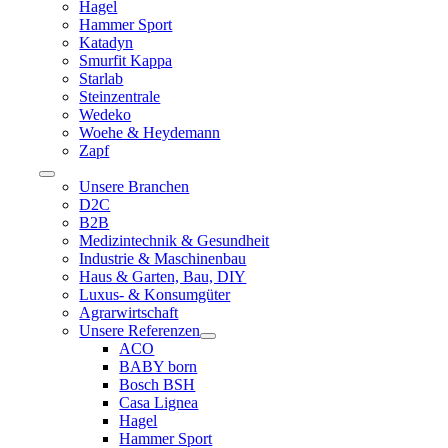
Hagel
Hammer Sport
Katadyn
Smurfit Kappa
Starlab
Steinzentrale
Wedeko
Woehe & Heydemann
Zapf
Toggle
Unsere Branchen
Navigation
D2C
B2B
Medizintechnik & Gesundheit
Industrie & Maschinenbau
Haus & Garten, Bau, DIY
Luxus- & Konsumgüter
Agrarwirtschaft
Unsere Referenzen
ACO
BABY born
Bosch BSH
Casa Lignea
Hagel
Hammer Sport