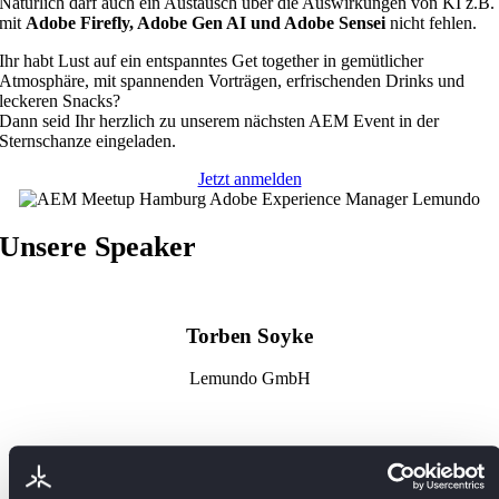
Natürlich darf auch ein Austausch über die Auswirkungen von KI z.B.
mit
Adobe Firefly, Adobe Gen AI und Adobe Sensei
nicht fehlen.
Ihr habt Lust auf ein entspanntes Get together in gemütlicher
Atmosphäre, mit spannenden Vorträgen, erfrischenden Drinks und
leckeren Snacks?
Dann seid Ihr herzlich zu unserem nächsten AEM Event in der
Sternschanze eingeladen.
Jetzt anmelden
Unsere Speaker
Torben Soyke
Lemundo GmbH
Boris Weiner