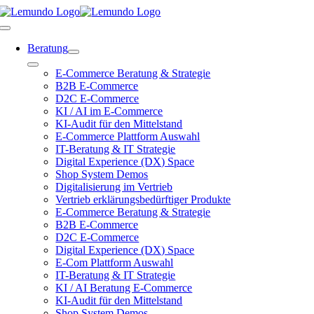
Zum
Inhalt
Toggle
springen
Navigation
Beratung
Toggle
E-Commerce Beratung & Strategie
Navigation
B2B E-Commerce
D2C E-Commerce
KI / AI im E-Commerce
KI-Audit für den Mittelstand
E-Commerce Plattform Auswahl
IT-Beratung & IT Strategie
Digital Experience (DX) Space
Shop System Demos
Digitalisierung im Vertrieb
Vertrieb erklärungsbedürftiger Produkte
E-Commerce Beratung & Strategie
B2B E-Commerce
D2C E-Commerce
Digital Experience (DX) Space
E-Com Plattform Auswahl
IT-Beratung & IT Strategie
KI / AI Beratung E-Commerce
KI-Audit für den Mittelstand
Shop System Demos