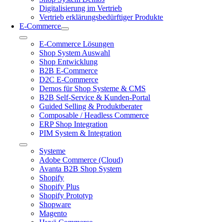
Digitalisierung im Vertrieb
Vertrieb erklärungsbedürftiger Produkte
E-Commerce
Toggle
E-Commerce Lösungen
Navigation
Shop System Auswahl
Shop Entwicklung
B2B E-Commerce
D2C E-Commerce
Demos für Shop Systeme & CMS
B2B Self-Service & Kunden-Portal
Guided Selling & Produktberater
Composable / Headless Commerce
ERP Shop Integration
PIM System & Integration
Toggle
Systeme
Navigation
Adobe Commerce (Cloud)
Avanta B2B Shop System
Shopify
Shopify Plus
Shopify Prototyp
Shopware
Magento