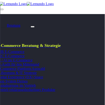
Zum
Inhalt
Toggle
springen
Navigation
Beratung
e
tion
E-Commerce Beratung & Strategie
-Commerce Beratung & Strategie
B2B E-Commerce
D2C E-Commerce
2B E-Commerce
2C E-Commerce
Digital Experience (DX) Space
I / AI im E-Commerce
E-Com Plattform Auswahl
-Audit für den Mittelstand
-Commerce Plattform Auswahl
IT-Beratung & IT Strategie
-Beratung & IT Strategie
KI / AI Beratung E-Commerce
gital Experience (DX) Space
hop System Demos
KI-Audit für den Mittelstand
gitalisierung im Vertrieb
Shop System Demos
rtrieb erklärungsbedürftiger Produkte
Digitalisierung im Vertrieb
Vertrieb erklärungsbedürftiger