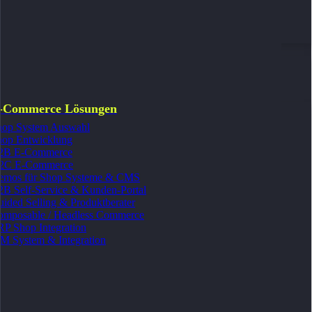
Produkte
E-Commerce
e
tion
E-Commerce Lösungen
-Commerce Lösungen
hop System Auswahl
Shop System Auswahl
hop Entwicklung
Shop Entwicklung
2B E-Commerce
2C E-Commerce
B2B E-Commerce
emos für Shop Systeme & CMS
D2C E-Commerce
B Self-Service & Kunden-Portal
Demos für Shop Systeme & CMS
ided Selling & Produktberater
omposable / Headless Commerce
B2B Self-Service & Kunden-Portal
P Shop Integration
Guided Selling & Produktberater
M System & Integration
Composable / Headless Commerce
ERP Shop Integration
PIM System & Integration