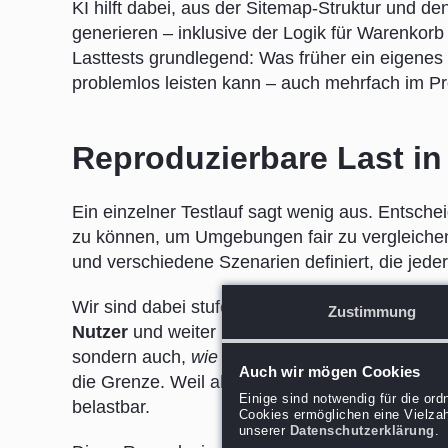
KI hilft dabei, aus der Sitemap-Struktur und d
generieren – inklusive der Logik für Warenkorb
Lasttests grundlegend: Was früher ein eigenes 
problemlos leisten kann – auch mehrfach im Pro
Reproduzierbare Last in 
Ein einzelner Testlauf sagt wenig aus. Entschei
zu können, um Umgebungen fair zu vergleichen. 
und verschiedene Szenarien definiert, die jeder
Wir sind dabei stufenweise vorgegangen – et
Zustimmung
Nutzer
und weiter nach oben. So lässt sich nic
sondern auch,
wie
es sich beim Hochfahren verh
Auch wir mögen Cookies
die Grenze. Weil alte und neue Infrastruktur 
Einige sind notwendig für die or
belastbar.
Cookies ermöglichen eine Vielzah
unserer
Datenschutzerklärung
.