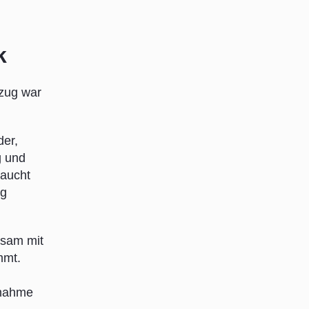
k
mzug war
der,
g und
raucht
ng
nsam mit
mmt.
ßnahme