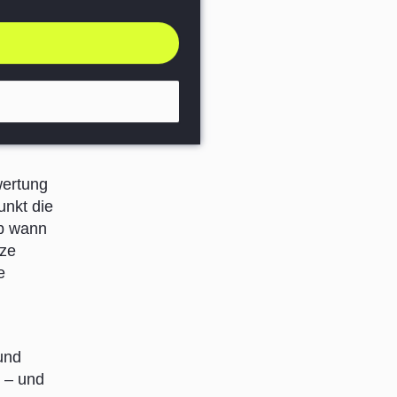
ipeline,
r die
men.
wertung
unkt die
ab wann
nze
e
und
n – und