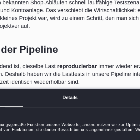
en bekannten Shop-Abläufen schnell lauffähige Testszena
 und Kontoanlage. Das verschiebt die Wirtschaftlichkeit 
kleines Projekt war, wird zu einem Schritt, den man sich
jektverlauf.
der Pipeline
dend ist, dieselbe Last
reproduzierbar
immer wieder er
Deshalb haben wir die Lasttests in unsere Pipeline inte
zeit identisch wiederholbar sind.
wa von
25 gleichzeitigen Nutzern über fünf Minuten
, d
Details
ht nur prüfen, ob ein System eine bestimmte Last verkraf
ält: Wo steigen die Antwortzeiten, wo beginnen Fehler, 
exakt denselben Szenarien ausgesetzt wurden, war der Ve
dnungsgemäße Funktion unserer Webseite, andere nutzen wir zur Optimie
l von Funktionen, die deinen Besuch bei uns angenehmer gestalten. Wei