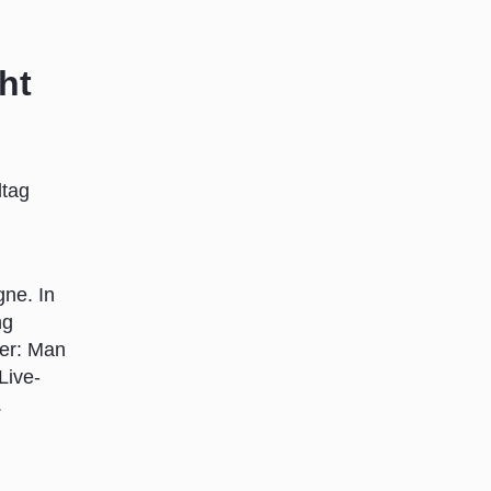
ht
ltag
ne. In
ng
uer: Man
Live-
.