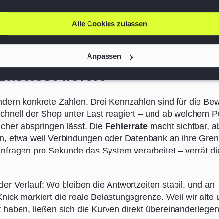
nzelne Projekt hinaus aus. Steht der Test einmal in der P
neut auslösen – nach einem Update, einer
Alle Cookies zulassen
timierung der statischen Auslieferung. So entsteht übe
e Performance entwickelt, statt punktueller Momentaufnah
Anpassen
sttest liefert
ondern konkrete Zahlen. Drei Kennzahlen sind für die Be
chnell der Shop unter Last reagiert – und ab welchem P
ucher abspringen lässt. Die
Fehlerrate
macht sichtbar, 
n, etwa weil Verbindungen oder Datenbank an ihre Gre
Anfragen pro Sekunde das System verarbeitet – verrät di
er Verlauf: Wo bleiben die Antwortzeiten stabil, und an
ick markiert die reale Belastungsgrenze. Weil wir alte 
 haben, ließen sich die Kurven direkt übereinanderlege