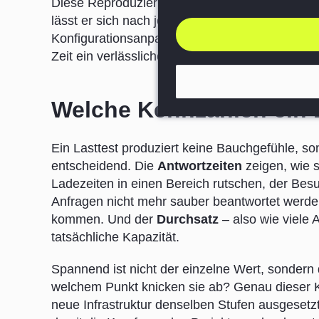
Diese Reproduzierbarkeit zahlt sich über das ei
lässt er sich nach jeder größeren Änderung er
Konfigurationsanpassung oder eben nach der Op
Zeit ein verlässliches Bild davon, wie sich di
Welche Kennzahlen ein La
Ein Lasttest produziert keine Bauchgefühle, s
entscheidend. Die
Antwortzeiten
zeigen, wie s
Ladezeiten in einen Bereich rutschen, der Bes
Anfragen nicht mehr sauber beantwortet werde
kommen. Und der
Durchsatz
– also wie viele 
tatsächliche Kapazität.
Spannend ist nicht der einzelne Wert, sondern d
welchem Punkt knicken sie ab? Genau dieser Kn
neue Infrastruktur denselben Stufen ausgesetzt