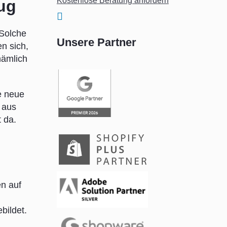
Kostenlose Beratung anfordern
ug
 Solche
Unsere Partner
n sich,
nämlich
e neue
 aus
 da.
en auf
bildet.