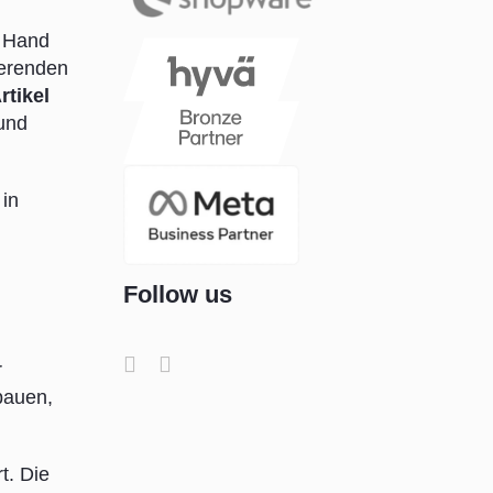
n Hand
ierenden
rtikel
und
 in
Follow us
r
bauen,
t. Die