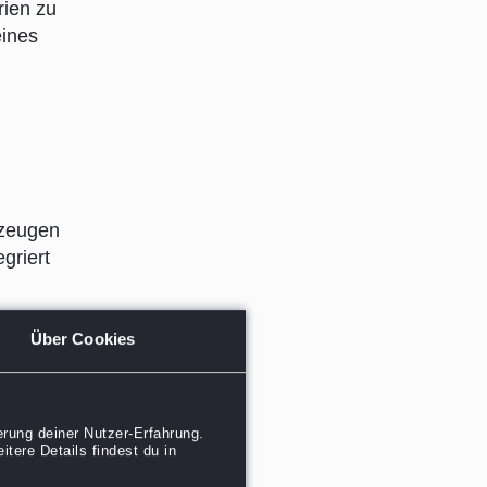
rien zu
eines
zeugen
griert
ann
50
Über Cookies
tet,
wo liegt
rgleich
rung deiner Nutzer-Erfahrung.
tere Details findest du in