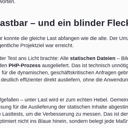
worten.
astbar – und ein blinder Flec
tur konnte die gleiche Last abfangen wie die alte. Der U
ntliche Projektziel war erreicht.
er Test ans Licht brachte: Alle
statischen Dateien
– Bil
 den
PHP-Prozess
ausgeliefert. Das ist technisch unnöti
h für die dynamischen, geschäftskritischen Anfragen geb
eutlich effizienter direkt ausliefern, ohne die Anwendu
gefallen – unter Last wird er zum echten Hebel. Gemei
ung für die Auslieferung der statischen Inhalte abgesti
e Lasttests, um die Verbesserung zu messen. Das ist der
ptimiert nicht ins Blaue hinein, sondern belegt jede Ma