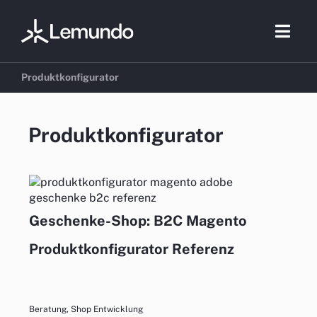
Zum
Inhalt
Togg
springen
Navig
Produktkonfigurator
Beratung
Produktkonfigurator
E-Commer
Marketing
Geschenke-Shop: B2C Magento
Referenzen
Produktkonfigurator Referenz
Branchen
Über uns
Beratung
,
Shop Entwicklung