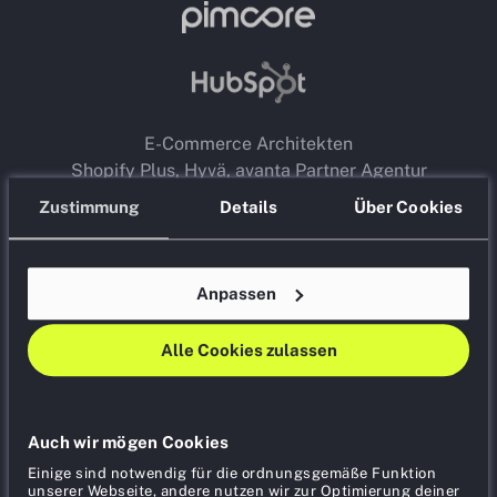
E-Commerce Architekten
Shopify Plus, Hyvä, avanta Partner Agentur
Hamburg & Stuttgart
Zustimmung
Details
Über Cookies
Premium Google Agentur Partner,
YouTube
Marketing Agentur
Anpassen
Alle Cookies zulassen
Auch wir mögen Cookies
Einige sind notwendig für die ordnungsgemäße Funktion
© 2026 Lemundo
unserer Webseite, andere nutzen wir zur Optimierung deiner