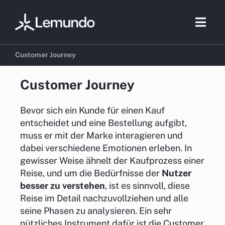
Zum
Inhalt
Togg
springen
Navig
Customer Journey
Beratung
Customer Journey
E-Commer
Bevor sich ein Kunde für einen Kauf
entscheidet und eine Bestellung aufgibt,
muss er mit der Marke interagieren und
Marketing
dabei verschiedene Emotionen erleben. In
gewisser Weise ähnelt der Kaufprozess einer
Referenzen
Reise, und um die Bedürfnisse der
Nutzer
besser zu verstehen
, ist es sinnvoll, diese
Branchen
Reise im Detail nachzuvollziehen und alle
seine Phasen zu analysieren. Ein sehr
Über uns
nützliches Instrument dafür ist die Customer