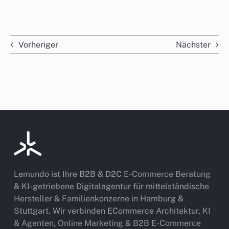
Vorheriger
Nächster
Lemundo ist Ihre B2B & D2C
E-Commerce Beratung
& KI-getriebene Digitalagentur für mittelständische
Hersteller & Familienkonzerne in Hamburg &
Stuttgart. Wir verbinden ECommerce Architektur,
KI
& Agenten
,
Online Marketing
&
B2B E-Commerce